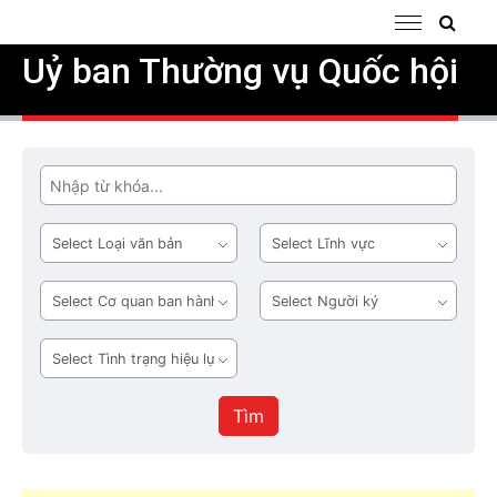
Uỷ ban Thường vụ Quốc hội
Tìm
Loại
Lĩnh
văn
vực
bản
Cơ
Người
quan
ký
ban
Tình
hành
trạng
hiệu
Tìm
lực