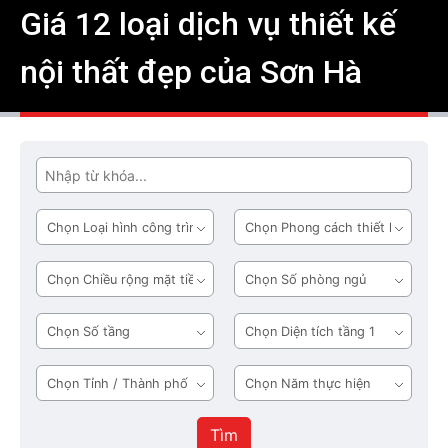
Giá 12 loại dịch vụ thiết kế
nội thất đẹp của Sơn Hà
Tìm
Loại
Phong
hình
cách
công
thiết
Chiều
Số
trình
kế
rộng
phòng
mặt
ngủ
Số
Diện
tiền
tầng
tích
tầng
Tỉnh
Năm
1
/
thực
Thành
hiện
Tìm