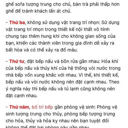
ghế sofa tượng trung cho chủ, bàn trà phải thấp hơn
ghế để tránh khách lấn át chủ.
-
Thứ ba
, không sử dụng vật trang trí nhọn: Sử dụng
vật trang trí nhọn trong thiết kế nội thất vô hình
chung tạo thêm hung khí cho không gian sống của
bạn, khiến các thành viên trong gia đình dễ xảy ra
bất hòa và có thể xảy ra đổ máu.
-
Thứ tư
, đặt bếp nấu và bồn rửa gần nhau: Hỏa khí
của bếp nấu và thủy khí của hệ thống vòi nước trong
nhà bếp vốn xung khắc với nhau. Vì thế, khi thiết kế,
bếp nấu và vòi nước không nên đặt cạnh nhau. Theo
ý nghĩa này thì bếp nấu và tủ lạnh cũng không nên
đặt cạnh nhau.
-
Thứ năm
,
bố trí bếp
gần phòng vệ sinh: Phòng vệ
sinh tượng trưng cho thủy, phòng bếp tượng trưng
cho hỏa, thủy và hỏa kỵ nhau nên bạn tuyệt đối
không thể đặt hai phòng này gần nhau.