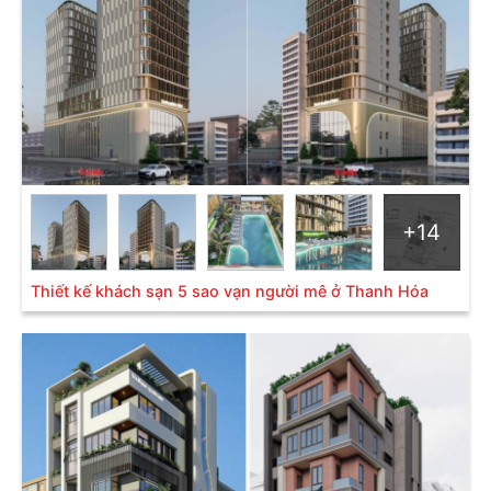
chủ đầu tư khắp 3 miền đất nước, Sơn Hà Group tự
hào sở hữu bộ sưu tập thiết kế khách sạn hiện đại,
khách sạn mini 2 sao, khách sạn hiện đại 3 sao, 4
sao,... được sự đánh giá cao của các chủ đầu tư và
đồng nghiệp. Mời bạn cùng tham khảo và hãy liên hệ
ngay với chúng tôi để có được những
giải pháp thiết
kế tối ưu
chi phí nhất.
+14
Thiết kế khách sạn 5 sao vạn người mê ở Thanh Hóa