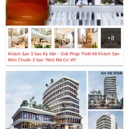
+8
Khách Sạn 3 Sao Kỳ Vân - Giải Pháp Thiết Kế Khách Sạn
Mini Chuẩn 3 Sao "Nhỏ Mà Có Võ"