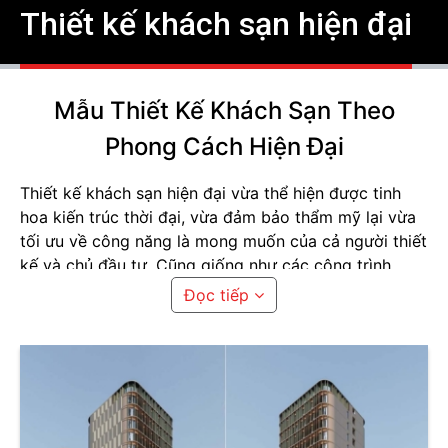
Thiết kế khách sạn hiện đại
Mẫu Thiết Kế Khách Sạn Theo
Phong Cách Hiện Đại
Thiết kế khách sạn hiện đại vừa thể hiện được tinh
hoa kiến trúc thời đại, vừa đảm bảo thẩm mỹ lại vừa
tối ưu về công năng là mong muốn của cả người thiết
kế và chủ đầu tư. Cũng giống như các công trình
cùng phong cách, khách sạn hiện đại có những yêu
Đọc tiếp
cầu khắt khe về tiêu chuẩn thiết kế, đòi hỏi người
thiết kế không chỉ cần kinh nghiệm, năng lực mà còn
cần cả sự nhanh nhạy nắm bắt xu hướng thị trường
để vận dụng sáng tạo nhất những điều mới mẻ.
Trong những năm qua, với sự tin tưởng hợp tác của