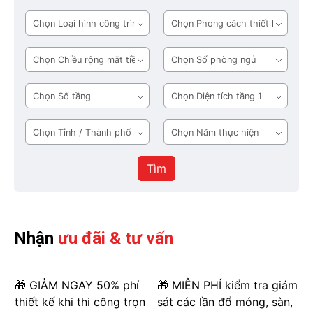
Loại
Phong
hình
cách
công
thiết
Chiều
Số
trình
kế
rộng
phòng
mặt
ngủ
Số
Diện
tiền
tầng
tích
tầng
Tỉnh
Năm
1
/
thực
Thành
hiện
Tìm
phố
Nhận
ưu đãi & tư vấn
🎁 GIẢM NGAY 50% phí
🎁 MIỄN PHÍ kiểm tra giám
thiết kế khi thi công trọn
sát các lần đổ móng, sàn,