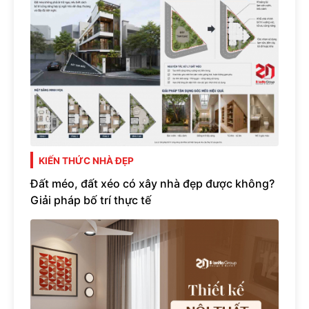
KIẾN THỨC NHÀ ĐẸP
Đất méo, đất xéo có xây nhà đẹp được không?
Giải pháp bố trí thực tế