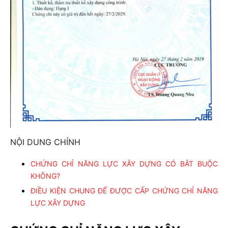
NỘI DUNG CHÍNH
CHỨNG CHỈ NĂNG LỰC XÂY DỰNG CÓ BẮT BUỘC
KHÔNG?
ĐIỀU KIỆN CHUNG ĐỂ ĐƯỢC CẤP CHỨNG CHỈ NĂNG
LỰC XÂY DỰNG