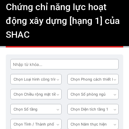
Chứng chỉ năng lực hoạt
động xây dựng [hạng 1] của
SHAC
Tìm
Loại
Phong
hình
cách
công
thiết
Chiều
Số
trình
kế
rộng
phòng
mặt
ngủ
Số
Diện
tiền
tầng
tích
tầng
Tỉnh
Năm
1