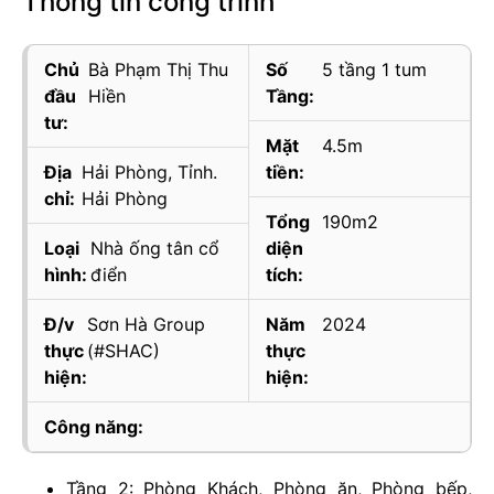
Thông tin công trình
Chủ
Bà Phạm Thị Thu
Số
5 tầng 1 tum
đầu
Hiền
Tầng:
tư:
Mặt
4.5m
Địa
Hải Phòng, Tỉnh.
tiền:
chỉ:
Hải Phòng
Tổng
190m2
Loại
Nhà ống tân cổ
diện
hình:
điển
tích:
Đ/v
Sơn Hà Group
Năm
2024
thực
(#SHAC)
thực
hiện:
hiện:
Công năng:
Tầng 2: Phòng Khách, Phòng ăn, Phòng bếp,