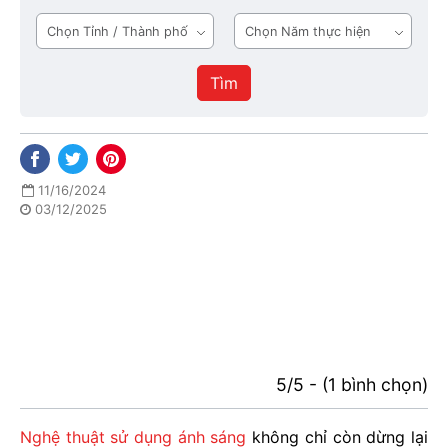
tầng
Tỉnh
Năm
1
/
thực
Thành
hiện
Tìm
phố
11/16/2024
03/12/2025
5/5 - (1 bình chọn)
Nghệ thuật sử dụng ánh sáng
không chỉ còn dừng lại