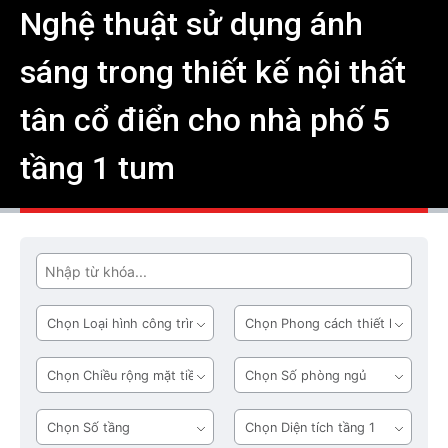
Nghệ thuật sử dụng ánh
sáng trong thiết kế nội thất
tân cổ điển cho nhà phố 5
tầng 1 tum
Tìm
Loại
Phong
hình
cách
công
thiết
Chiều
Số
trình
kế
rộng
phòng
mặt
ngủ
Số
Diện
tiền
tầng
tích