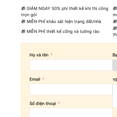
🎁 GIẢM NGAY 50% phí thiết kế khi thi công
🎁
trọn gói
m
🎁 MIỄN PHÍ khảo sát hiện trạng đất/nhà

🎁
🎁 MIỄN PHÍ thiết kế cổng và tường rào
t
Họ và tên
B
Email
Yê
Số điện thoại