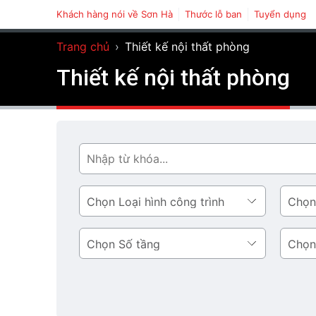
Khách hàng nói về Sơn Hà
Thước lỗ ban
Tuyển dụng
Trang chủ
›
Thiết kế nội thất phòng
Thiết kế nội thất phòng
Tìm
Loại
Phong
hình
cách
công
thiết
Số
Diện
trình
kế
tầng
tích
tầng
1