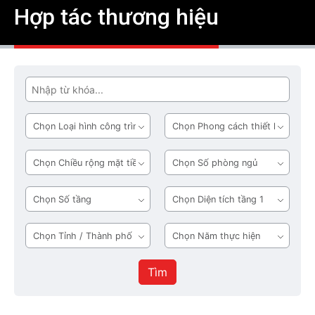
Hợp tác thương hiệu
Tìm
Loại
Phong
hình
cách
công
thiết
Chiều
Số
trình
kế
rộng
phòng
mặt
ngủ
Số
Diện
tiền
tầng
tích
tầng
Tỉnh
Năm
1
/
thực
Thành
hiện
Tìm
phố