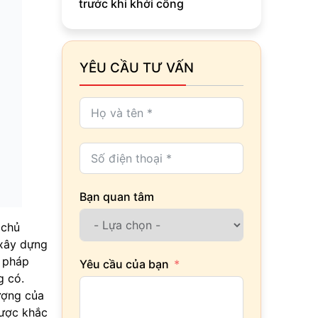
trước khi khởi công
YÊU CẦU TƯ VẤN
Bạn quan tâm
 chủ
 xây dựng
i pháp
Yêu cầu của bạn
g có.
ượng của
được khắc