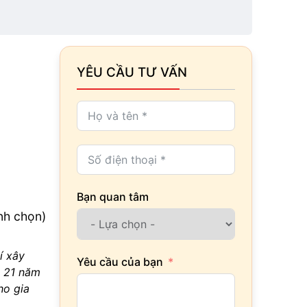
YÊU CẦU TƯ VẤN
Bạn quan tâm
ình chọn)
í xây
Yêu cầu của bạn
i 21 năm
ho gia