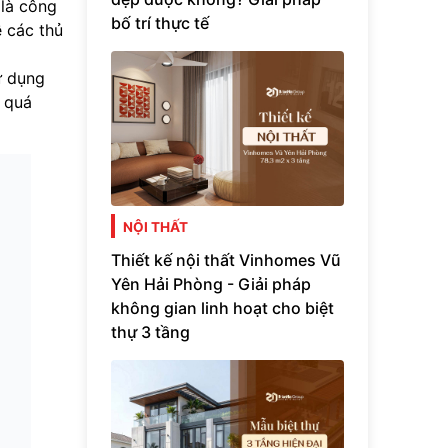
 là công
bố trí thực tế
ề các thủ
ử dụng
ừ quá
NỘI THẤT
Thiết kế nội thất Vinhomes Vũ
Yên Hải Phòng - Giải pháp
không gian linh hoạt cho biệt
thự 3 tầng