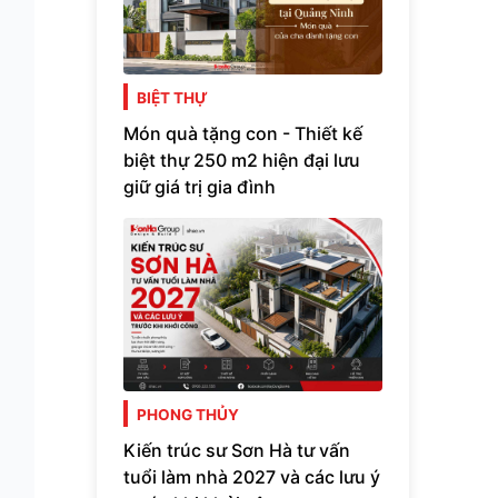
BIỆT THỰ
Món quà tặng con - Thiết kế
biệt thự 250 m2 hiện đại lưu
giữ giá trị gia đình
PHONG THỦY
Kiến trúc sư Sơn Hà tư vấn
tuổi làm nhà 2027 và các lưu ý