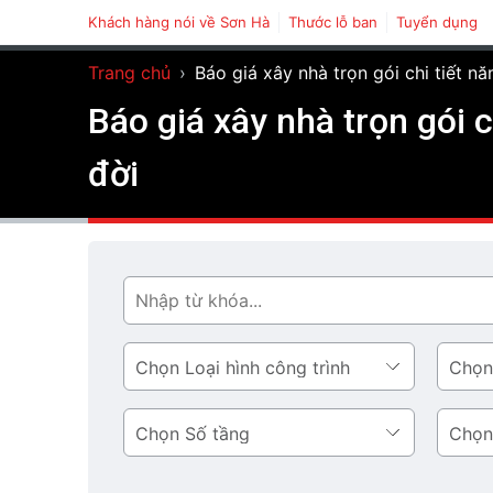
Khách hàng nói về Sơn Hà
Thước lỗ ban
Tuyển dụng
Trang chủ
›
Báo giá xây nhà trọn gói chi tiết n
Báo giá xây nhà trọn gói 
đời
Tìm
Loại
Phong
hình
cách
công
thiết
Số
Diện
trình
kế
tầng
tích
tầng