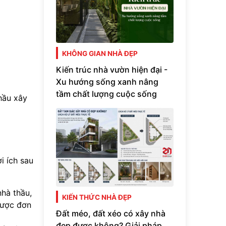
KHÔNG GIAN NHÀ ĐẸP
Kiến trúc nhà vườn hiện đại -
Xu hướng sống xanh nâng
tầm chất lượng cuộc sống
hầu xây
i ích sau
nhà thầu,
KIẾN THỨC NHÀ ĐẸP
 được đơn
Đất méo, đất xéo có xây nhà
đẹp được không? Giải pháp