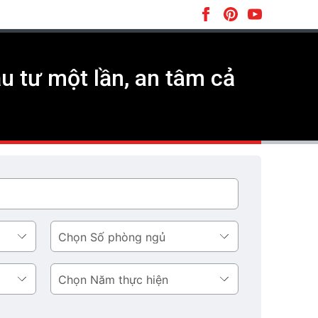
ầu tư một lần, an tâm cả
Số
phòng
ngủ
Năm
thực
hiện