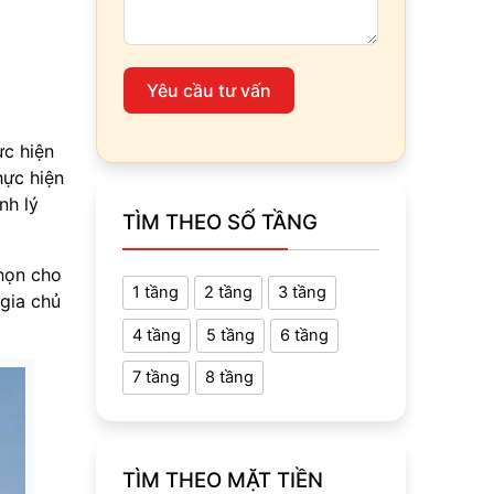
Yêu cầu tư vấn
ực hiện
hực hiện
nh lý
TÌM THEO SỐ TẦNG
chọn cho
1 tầng
2 tầng
3 tầng
 gia chủ
4 tầng
5 tầng
6 tầng
7 tầng
8 tầng
TÌM THEO MẶT TIỀN