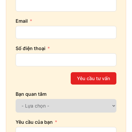
Email
Số điện thoại
Mái Mansard tráng lệ cho biệt thự kiểu tân cổ điển
Yêu cầu tư vấn
Trong thiết kế này các chi tiết đã được tối giãn hết
mức. Các họa tiết chạm nổi đặc trưng chỉ được giữ
Bạn quan tâm
lại trên các hệ cột trụ và lan can để tạo điểm nhấn.
Tông màu trắng kết hợp với mái xanh luôn là phương
án lựa chọn cho nhiều căn biệt thự theo phong cách
Yêu cầu của bạn
tân cổ điển.