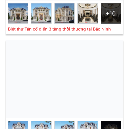
Nhận
ưu đãi & tư vấn
+10
🎁 GIẢM NGAY 50% phí
🎁 MIỄN PHÍ kiểm tra giám
thiết kế khi thi công trọn
sát các lần đổ móng, sàn,
Biệt thự Tân cổ điển 3 tầng thời thượng tại Bắc Ninh
gói
mái
🎁 MIỄN PHÍ khảo sát hiện
🎁 HỖ TRỢ hồ sơ giấy xin
trạng đất/nhà
cấp phép xây dựng
🎁 MIỄN PHÍ thiết kế cổng
🎁 MIỄN PHÍ tư vấn thiết
và tường rào
kế, tư vấn phong thủy
Họ và tên
Email