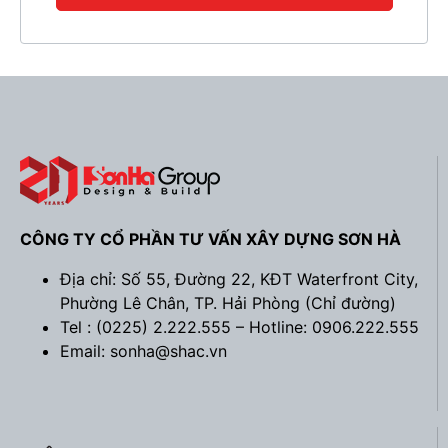
vô cùng tinh tế, nhẹ nhàng. Tổng quan công trình
không quá đồ sộ như các công trình cổ điển, nhưng
cũng không quá mạnh mẽ như phong cách hiện đại.
Thiết kế biệt thự nhà vườn này là sự dung hòa giữa
cổ điển và hiện đại tạo cho công trình đường nét
mềm mại, nhưng bố cục vững chắc. Biệt thự nhà
vườn sẽ hướng tới sự gần gũi với thiên nhiên để mang
lại trải nghiệm sống thoải mái cho gia đình.
CÔNG TY CỔ PHẦN TƯ VẤN XÂY DỰNG SƠN HÀ
Địa chỉ: Số 55, Đường 22, KĐT Waterfront City,
Phường Lê Chân, TP. Hải Phòng (
Chỉ đường
)
Tel : (0225) 2.222.555 – Hotline: 0906.222.555
Email: sonha@shac.vn