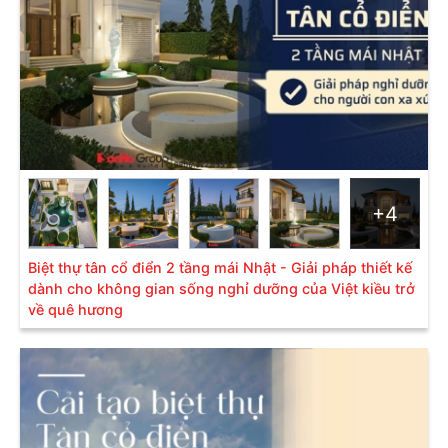
+4
Biệt thự tân cổ điển 2 tầng mái Nhật - Giải pháp thiết kế
Biệt thự có 1 tầng theo lối tân cổ điển hướng đến sự đơn
dành cho không gian sống nghỉ dưỡng của Việt kiều trở
giản, đa công năng
về quê hương
Liên hệ ngay để được Sơn Hà tư vấn miễn phí nhé
Tư vấn thiết kế miễn phí: 0906.222.555