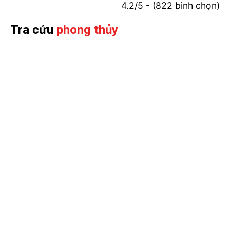
4.2/5 - (822 bình chọn)
Tra cứu
phong thủy
Biệt thự mái Thái đẹp mắt
Bên cạnh đó, mái Thái với đặc trưng tản nhiệt tốt sẽ
mang đến sự mát mẻ cho không gian nhà vào mùa
hè. Đồng thời, mái cũng có chức năng thoát nước tối
ưu và chống ẩm mốc tốt nên rất phù hợp cho khí hậu
tại nước ta.
2.5 Thiết kế mẫu biệt thự mái Nhật tân cổ
điển mặt tiền 12m
Riêng đối với những
nhà biệt thự tân cổ điển
với phần
mái Nhật thì lại mang đến sự tinh tế, mềm mại khác
lạ. Phần mái Nhật truyền thống sẽ có độ cao thấp
hơn các loại mái khác, nhưng vẫn tạo ra nét cuốn hút