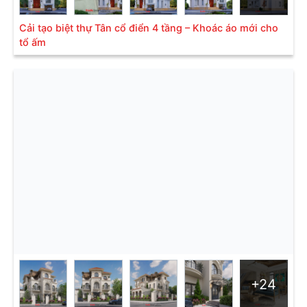
*Vui lòng để lại thông tin, nhân viên tư vấn sẽ liên hệ
Cải tạo biệt thự Tân cổ điển 4 tầng – Khoác áo mới cho
lại với quý khách trong thời gian sớm nhất
tổ ấm
1.5 Mẫu biệt thự tân cổ điển Châu Âu 5 tầng
6 phòng ngủ
Theo thực tế, các căn
biệt thự tân cổ điển đẹp
5 tầng
thường có quy mô rất lớn và được gọi như là dinh
thự. Biệt thự với 5 tầng và 6 phòng ngủ bên trong đa
tiện nghi cho mọi người tận hưởng được không gian
sống trọn vẹn.
+24