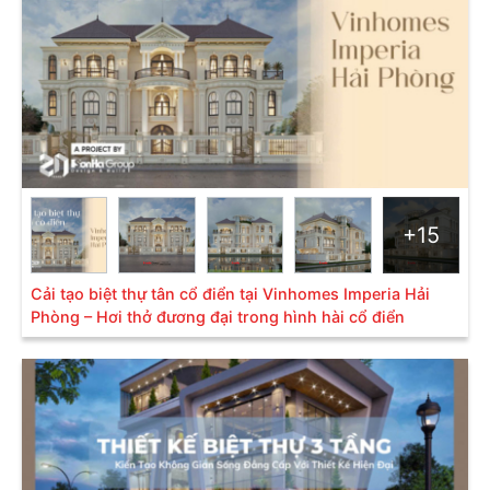
1.2 Biệt thự tân cổ điển 2 tầng 1 tum mãn
nhãn
Biệt thự phong cách tân cổ điển
với thiết kế 2 tầng 1
tum chắc chắn sẽ mang đến không gian sang trọng
và đẳng cấp. Tông trắng chủ đạo chính là một trong
những đặc trưng của biệt thự theo phong cách tân cổ
điển.
+15
Cải tạo biệt thự tân cổ điển tại Vinhomes Imperia Hải
Phòng – Hơi thở đương đại trong hình hài cổ điển