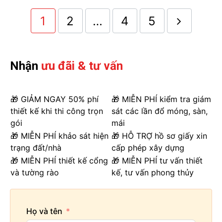
1
2
…
4
5
Nhận
ưu đãi & tư vấn
Phần mái chóp hoàng gia sang trọng, nguy nga
2.3 Thiết kế trọn gói biệt thự tân cổ điển mái
🎁 GIẢM NGAY 50% phí
🎁 MIỄN PHÍ kiểm tra giám
Mansard tráng lệ mặt tiền 9m
thiết kế khi thi công trọn
sát các lần đổ móng, sàn,
gói
mái
Mái Mansard chính là một trong những kiểu mái được
ứng dụng khá nhiều trong các
biệt thự tân cổ điển
🎁 MIỄN PHÍ khảo sát hiện
🎁 HỖ TRỢ hồ sơ giấy xin
ngày nay. Phần mái không quá cầu kỳ nhưng vẫn giữ
trạng đất/nhà
cấp phép xây dựng
được nét sang trọng và đẳng cấp cho công trình. Mái
🎁 MIỄN PHÍ thiết kế cổng
🎁 MIỄN PHÍ tư vấn thiết
có dạng hình thang úp ngược tạo sự tráng lệ như
và tường rào
kế, tư vấn phong thủy
trong các câu chuyện cổ của Grim.
Họ và tên