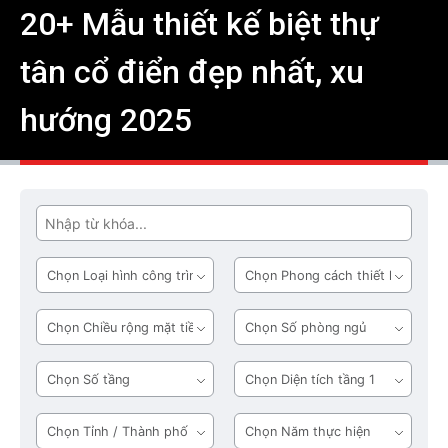
20+ Mẫu thiết kế biệt thự
tân cổ điển đẹp nhất, xu
hướng 2025
Tìm
Loại
Phong
hình
cách
công
thiết
Chiều
Số
trình
kế
rộng
phòng
mặt
ngủ
Số
Diện
tiền
tầng
tích
tầng
Tỉnh
Năm
1