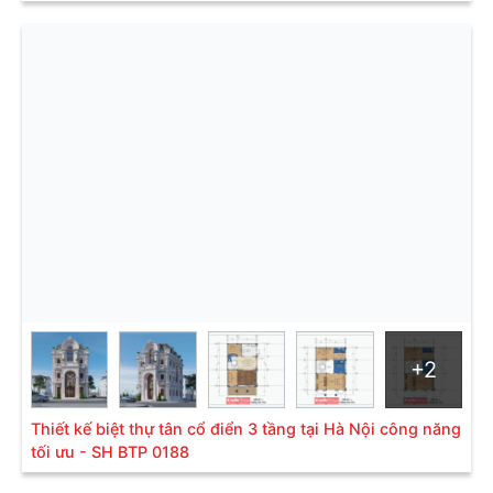
Những biệt thự có thiết kế mái chóp là đặc trưng
trong các cung điện hoàng gia. Do vậy,
biệt thự tân
cổ điển
với thiết kế mái chóp sẽ mang đến sự đẳng
cấp, bề thế và khẳng định địa vị của gia chủ. Hệ mái
chóp nhọn sẽ làm tăng chiều cao của căn biệt thực.
Điều này sẽ khiến biệt thự bên ngoài sẽ to lớn và
nguy nga.
Bên cạnh đó, mái chóp hoàng gia được làm từ ngói
đặc trưng sẽ mang đến nét độc đáo cho phần trên
cùng của biệt thực. Màu xanh đen càng làm tăng
thêm sự hoài cổ cho thiết kế này.
+2
Thiết kế biệt thự tân cổ điển 3 tầng tại Hà Nội công năng
tối ưu - SH BTP 0188