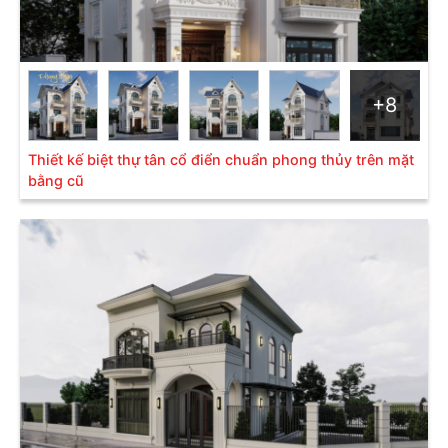
thì diện tích sẽ vô cùng thoải mái cho các thành viên
có đủ không gian sinh hoạt riêng tư. Đặc biệt, phong
cách tân cổ điển này vẫn giữ được tính đối xứng
trong thiết kế.
+8
Thiết kế biệt thự tân cổ điển chuẩn phong thủy trên mặt
bằng cũ
Biệt thự 3 tầng theo lối hoàng gia được cách tân sang trọng
Màu sắc vàng nhạt là tông màu chủ đạo tạo nên sự
đẳng cấp theo lối hoàng gia. Các chi tiết chạm nổi