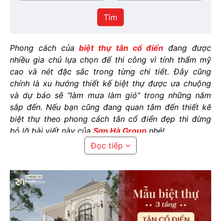
/
thực
Thành
hiện
Tìm
phố
Phong cách của
biệt thự tân cổ điển
đang được
nhiều gia chủ lựa chọn để thi công vì tính thẩm mỹ
cao và nét đặc sắc trong từng chi tiết. Đây cũng
chính là xu hướng thiết kế biệt thự được ưa chuộng
và dự báo sẽ “làm mưa làm gió” trong những năm
sắp đến. Nếu bạn cũng đang quan tâm đến thiết kế
biệt thự theo phong cách tân cổ điển đẹp thì đừng
bỏ lỡ bài viết này của
Sơn Hà Group
nhé!
Đọc tiếp
>>> ĐỪNG BỎ LỠ: 100 mẫu
thiết kế biệt thự
đẹp,
đẳng cấp bắt kịp xu hướng
1. Các mẫu thiết kế biệt thự tân cổ
điển theo số tầng