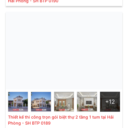
Hải Phòng - SH BTP 0190
không gian thoáng đãng bên trong biệt thự.
+12
Mặt tiền đẳng cấp và uy quyền
2.2 Thiết kế biệt thự bán cổ điển mái chóp
Thiết kế thi công trọn gói biệt thự 2 tầng 1 tum tại Hải
hoàng gia mặt tiền 8m
Phòng - SH BTP 0189