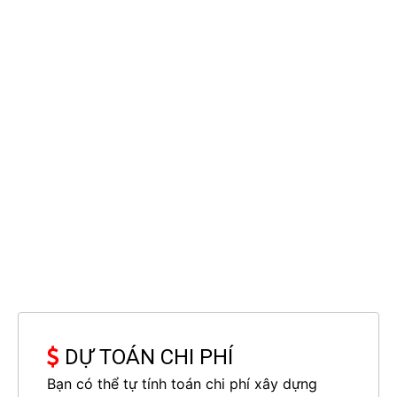
riêng. Chất liệu sử dụng cho loại mái này thường là
ngói được xếp hình dốc hoặc chất liệu bê tông.
Biệt thự phong cách tân cổ điển mái Nhật
Đặc trưng cho loại mái Nhật cũng chính là việc điều
DỰ TOÁN CHI PHÍ
hòa không khí trong nhà tạo cảm giác mát mẻ. Màu
Bạn có thể tự tính toán chi phí xây dựng
sắc và đường nét của phần mái đơn giản và nhẹ