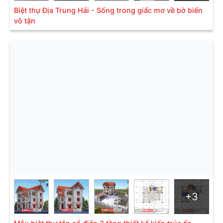
Biệt thự Địa Trung Hải - Sống trong giấc mơ về bờ biển
vô tận
Phong cách châu Âu thường được áp dụng cho biệt thự
phong cách tân cổ điển
Thiết kế đồ sộ với lối kiến trúc tân cổ điển nguy nga,
tráng lệ. Phần trụ ioni với đường phào chỉ dọc thân
trụ, kết hợp hoa văn tỉ mỉ trên tường, mang lại nét
đẹp riêng khác biệt với mẫu biệt thực cùng phong
cách. Phần cửa kính chữ nhật và cửa vòm tạo nên
sức hút mãnh liệt giữa nét đẹp xưa và nay. Hình khối
biệt thự vô cùng vững chắc và kiên cố chính là một
trong những điều đặc biệt khiến mọi người không thể
+3
rời mắt.