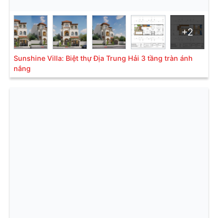
+2
Sunshine Villa: Biệt thự Địa Trung Hải 3 tầng tràn ánh
Cách chia biệt thự kiểu tân cổ điển 4 tầng đảm bảo công
nắng
năng sử dụng thoải mái
Việc phối màu sắc từ màu xanh phần mái chóp, màu
trắng của phần giữa và màu vàng của nền biệt thự
tạo sự lịch thiệp, quý phái riêng. Phần phào chỉ chắc
chắn không thể thiếu trong các biệt thự kiểu tân cổ
điển. Tuy nhiên, nó đã được tiết chế rất nhiều để
mang đến tổng thể hài hòa nhất.
Điền vào form thông tin liên hệ dưới đây để được tư
vấn miễn phí nhé.