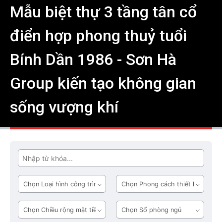
Mẫu biệt thự 3 tầng tân cổ
điển hợp phong thuỷ tuổi
Bính Dần 1986 - Sơn Hà
Group kiến tạo không gian
sống vượng khí
Tìm
Loại
Phong
hình
cách
công
thiết
Chiều
Số
trình
kế
rộng
phòng