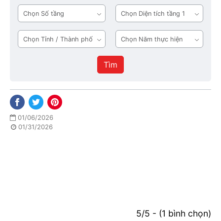
mặt
ngủ
Số
Diện
tiền
tầng
tích
tầng
Tỉnh
Năm
1
/
thực
Thành
hiện
Tìm
phố
01/06/2026
01/31/2026
5/5 - (1 bình chọn)