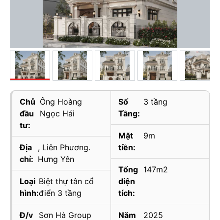
Chủ
Ông Hoàng
Số
3 tầng
đầu
Ngọc Hái
Tầng:
tư:
Mặt
9m
Địa
, Liên Phương.
tiền:
chỉ:
Hưng Yên
Tổng
147m2
Loại
Biệt thự tân cổ
diện
hình:
điển 3 tầng
tích:
Đ/v
Sơn Hà Group
Năm
2025