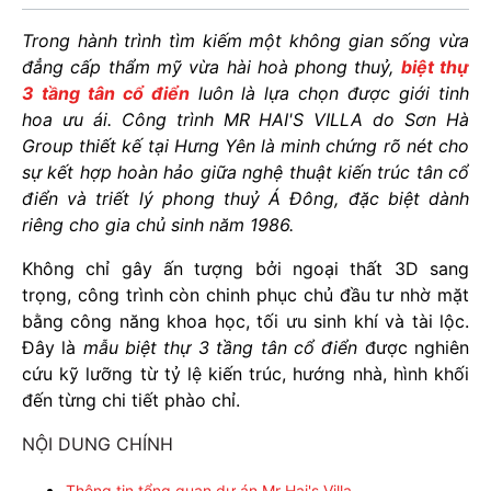
Trong hành trình tìm kiếm một không gian sống vừa
đẳng cấp thẩm mỹ vừa hài hoà phong thuỷ,
biệt thự
3 tầng tân cổ điển
luôn là lựa chọn được giới tinh
hoa ưu ái. Công trình MR HAI'S VILLA do Sơn Hà
Group thiết kế tại Hưng Yên là minh chứng rõ nét cho
sự kết hợp hoàn hảo giữa nghệ thuật kiến trúc tân cổ
điển và triết lý phong thuỷ Á Đông, đặc biệt dành
riêng cho gia chủ sinh năm 1986.
Không chỉ gây ấn tượng bởi ngoại thất 3D sang
trọng, công trình còn chinh phục chủ đầu tư nhờ mặt
bằng công năng khoa học, tối ưu sinh khí và tài lộc.
Đây là
mẫu biệt thự 3 tầng tân cổ điển
được nghiên
cứu kỹ lưỡng từ tỷ lệ kiến trúc, hướng nhà, hình khối
đến từng chi tiết phào chỉ.
NỘI DUNG CHÍNH
Thông tin tổng quan dự án Mr Hai's Villa