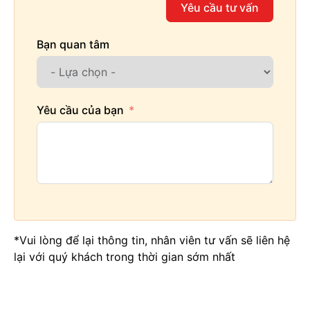
Yêu cầu tư vấn
Thiết kế công năng tầng áp mái- SH BTP 0078
Bạn quan tâm
Yêu cầu của bạn
*Vui lòng để lại thông tin, nhân viên tư vấn sẽ liên hệ
lại với quý khách trong thời gian sớm nhất
Thiết kế công năng tầng mái- SH BTP 0078
Điểm nổi bật của mẫu thiết kế này là hệ thống lan
can sử được làm toàn bộ bằng kính cao cấp. Nó vừa