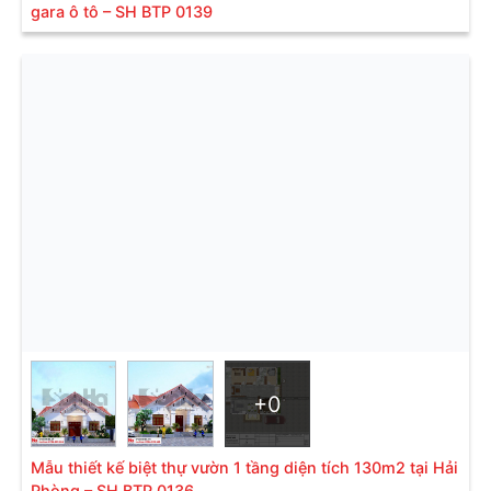
gara ô tô – SH BTP 0139
ăn; vệ sinh chung cho cả tầng; khu
✅ Công
giặt phơi.
năng
Tầng 2: Bố trí 2 phòng ngủ khép
kín; 1 phòng ngủ thường; phòng
sinh hoạt chung; phòng thờ.
+0
Mẫu thiết kế biệt thự vườn 1 tầng diện tích 130m2 tại Hải
Biệt thự 2 tầng mái thái rộng- SH BTP 0078
Phòng – SH BTP 0136