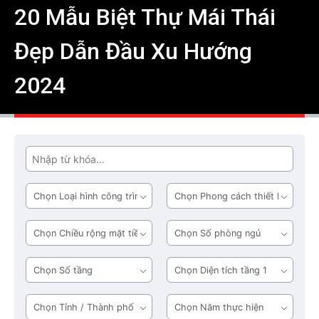
20 Mẫu Biệt Thự Mái Thái
Đẹp Dẫn Đầu Xu Hướng
2024
Tìm
Loại
Phong
hình
cách
công
thiết
Chiều
Số
trình
kế
rộng
phòng
mặt
ngủ
Số
Diện
tiền
tầng
tích
tầng
Tỉnh
Năm
1