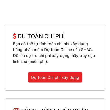
✅ Loại thiết
Thiết kế biệt thự tân cổ điển
kế
Tầng 1: Gara ô tô; phòng khách;
phòng bếp ăn; vệ sinh chung
cho cả tầng.
DỰ TOÁN CHI PHÍ
Tầng 2: 2 phòng ngủ master.
✅ Công năng
Tầng 3: Bố trí 1 phòng ngủ có
Bạn có thể tự tính toán chi phí xây dựng
phòng tắm vệ sinh khép kín;
bằng phần mềm Dự toán Online của SHAC.
phòng thờ; kho; sân trồng cây;
Để lên dự trù chi phí xây dựng, hãy truy cập
sân phơi.
link sau (miễn phí):
Dự toán Chi phí xây dựng