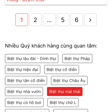
1
2
…
5
6
Nhiều Quý khách hàng cùng quan tâm:
Biệt thự lâu đài - Dinh thự
Biệt thự Pháp
Biệt thự hiện đại
Biệt thự cổ điển
Biệt thự tân cổ điển
Biệt thự Châu Âu
Vật liệu kính được sử dụng tinh tế- SH BTP 0078
Biệt thự nhà vườn
Biệt thự mái thái
Thiết kế công năng của dự án:
Biệt thự có hồ bơi
Biệt thự chữ L