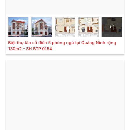
+1
Biệt thự tân cổ điển 5 phòng ngủ tại Quảng Ninh rộng
130m2 – SH BTP 0154
Kiến trúc thẩm mỹ biệt thự đẹp- SH BTD 0166
Liên hệ ngay để được tư vấn miễn phí.
Tư vấn thiết kế miễn phí: 0906.222.555
>>>> THAM KHẢO THÊM: TOP 20+ mẫu
biệt thự Cổ