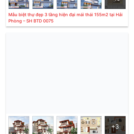
Mẫu biệt thự đẹp 3 tầng hiện đại mái thái 155m2 tại Hải
Phòng – SH BTD 0075
Bản vẻ tầng 1 căn biệt thự- SH BTP 0148
Dự án biệt thự mái thái của gia chủ Nguyễn Xuân
Hùng có tone màu trắng kem là chủ đạo kết hợp
cùng màu đỏ tươi của hệ thống mái thái vừa tinh tế
lại rất sang trong. Với hệ thống mái được cấu thành
từ hàng ngàn viên ngói màu đỏ sẫm chất lượng cao,
đảm bảo che chở cho hệ thống nội thất của mẫu biệt
+3
thự tân cổ điển ở tầng 1. Thêm vào đó, hệ thống mái