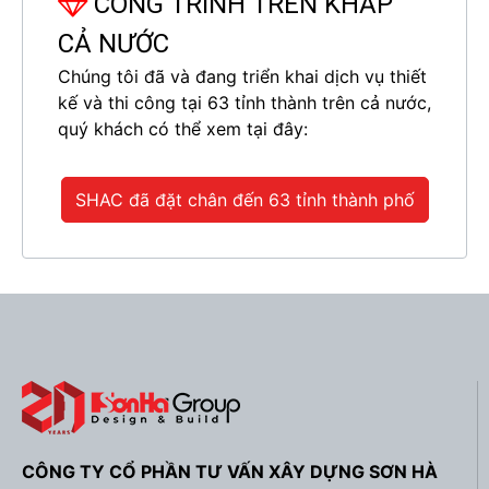
CÔNG TRÌNH TRÊN KHẮP
CẢ NƯỚC
Chúng tôi đã và đang triển khai dịch vụ thiết
kế và thi công tại 63 tỉnh thành trên cả nước,
quý khách có thể xem tại đây:
Biệt thự 3 tầng tân cổ điển mái thái- SH BTP 0144
SHAC đã đặt chân đến 63 tỉnh thành phố
CÔNG TY CỔ PHẦN TƯ VẤN XÂY DỰNG SƠN HÀ