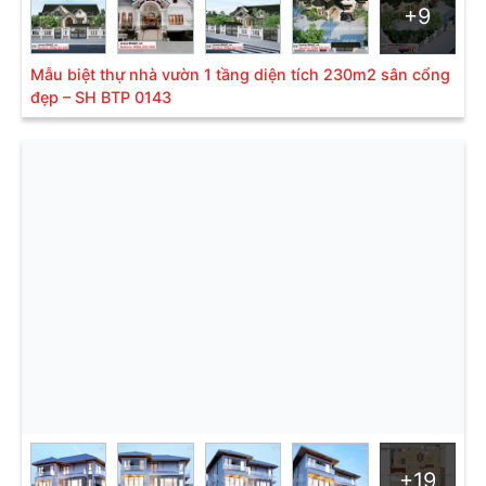
+9
Thiết kế công năng của dự án:
Mẫu biệt thự nhà vườn 1 tầng diện tích 230m2 sân cổng
đẹp – SH BTP 0143
Bản vẽ mặt đứng trục 1-4-SH BTD 0148
+19