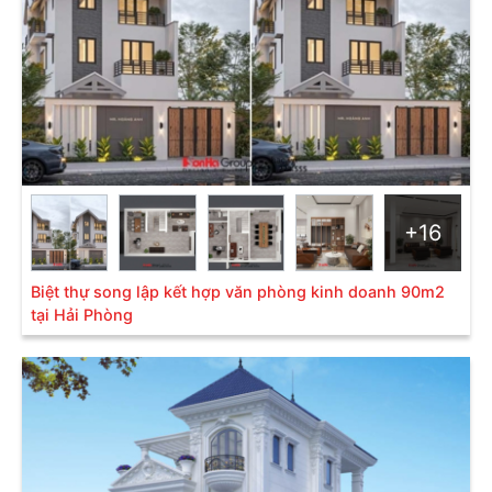
tạo nên sự vững chãi và chắc chắn cho ngôi nhà. Biệt
thự mái thái thường có quy mô từ 1 đến 3 tầng, với
thiết kế cầu kỳ và phức tạp, cùng diện tích mái lớn,
do đó chi phí thi công tương đối cao.
+16
Biệt thự song lập kết hợp văn phòng kinh doanh 90m2
tại Hải Phòng
Biệt thự 3 tầng tân cổ điển mái thái- SH BTP 0144