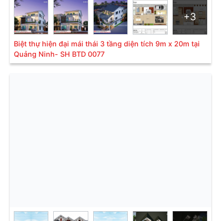
+3
Biệt thự hiện đại mái thái 3 tầng diện tích 9m x 20m tại
Biệt thự tân cổ điển mái thái- SH BTP 0148
Quảng Ninh- SH BTD 0077
Mẫu biệt thự đẹp 1 tầng kiến trúc tân cổ điển- SH BTP 0148