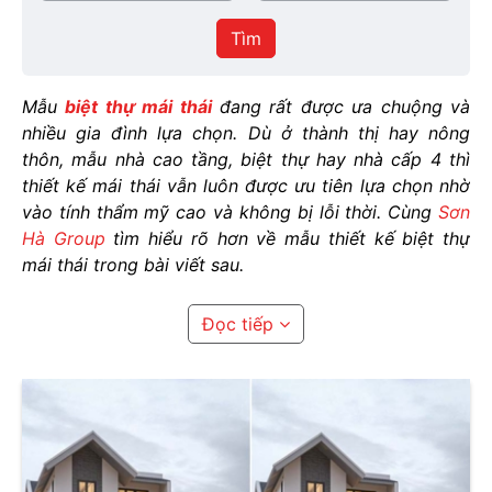
/
thực
Thành
hiện
Tìm
phố
Mẫu
biệt thự mái thái
đang rất được ưa chuộng và
nhiều gia đình lựa chọn. Dù ở thành thị hay nông
thôn, mẫu nhà cao tầng, biệt thự hay nhà cấp 4 thì
thiết kế mái thái vẫn luôn được ưu tiên lựa chọn nhờ
vào tính thẩm mỹ cao và không bị lỗi thời. Cùng
Sơn
Hà Group
tìm hiểu rõ hơn về mẫu thiết kế biệt thự
mái thái trong bài viết sau.
>>> XEM NGAY: 100 mẫu
thiết kế kiến trúc biệt thự
Đọc tiếp
đẹp, đẳng cấp bắt kịp xu hướng
1.
Thiết kế biệt thự mái thái
là gì?
Biệt thự mái thái là một kiểu kiến trúc với kết cấu mái
ngói thái xếp chồng lên nhau, có độ dốc nhất định,