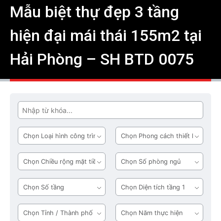
Mẫu biệt thự đẹp 3 tầng
hiện đại mái thái 155m2 tại
Hải Phòng – SH BTD 0075
Tìm
Loại
Phong
hình
cách
công
thiết
Chiều
Số
trình
kế
rộng
phòng
mặt
ngủ
Số
Diện
tiền
tầng
tích
tầng
Tỉnh
Năm
1