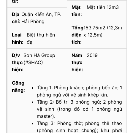
tư:
Mặt
Mặt tiền 12m3
Địa
Quận Kiến An, TP.
tiền:
chỉ:
Hải Phòng
Tổng
153,75m2 (12,3m
Loại
Biệt thự hiện
diện
x 12,5m)
hình:
đại
tích:
Đ/v
Sơn Hà Group
Năm
2019
thực
(#SHAC)
thực
hiện:
hiện:
Công
Tầng 1: Phòng khách; phòng bếp ăn; 1
năng:
phòng ngủ với vệ sinh khép kín.
Tầng 2: Bố trí 3 phòng ngủ; 2 phòng
vệ sinh (trong đó có 1 phòng ngủ
master).
Tầng 3: Phòng thờ; phòng thể thao
(phòng sinh hoạt chung); khu phơi