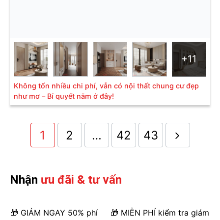
+11
Không tốn nhiều chi phí, vẫn có nội thất chung cư đẹp
như mơ – Bí quyết nằm ở đây!
1
2
…
42
43
Nhận
ưu đãi & tư vấn
🎁 GIẢM NGAY 50% phí
🎁 MIỄN PHÍ kiểm tra giám