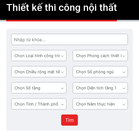
Thiết kế thi công nội thất
Tìm
Loại
Phong
hình
cách
công
thiết
Chiều
Số
trình
kế
rộng
phòng
mặt
ngủ
Số
Diện
tiền
tầng
tích
tầng
Tỉnh
Năm
1
/
thực
Thành
hiện
Tìm
phố