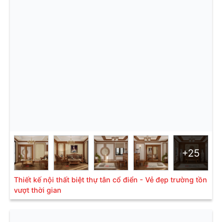
+25
Thiết kế nội thất biệt thự tân cổ điển - Vẻ đẹp trường tồn
vượt thời gian