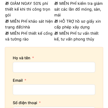
🎁 GIẢM NGAY 50% phí
🎁 MIỄN PHÍ kiểm tra giám
thiết kế khi thi công trọn
sát các lần đổ móng, sàn,
gói
mái
🎁 MIỄN PHÍ khảo sát hiện
🎁 HỖ TRỢ hồ sơ giấy xin
trạng đất/nhà
cấp phép xây dựng
🎁 MIỄN PHÍ thiết kế cổng
🎁 MIỄN PHÍ tư vấn thiết
và tường rào
kế, tư vấn phong thủy
Phòng ngủ phong cách Tân Cổ Điển tại khách sạn Thanh
Quyên - Đà Nẵng
Họ và tên
Yêu cầu trong thiết kế phong cách tân cổ điển là sự
hoàn hảo trong kết hợp màu sắc, ánh sáng. Nội thất
đảm bảo có sự cầu kỳ về kiểu dáng, chất liệu nhưng
cũng phải đảm bảo tính tiện nghi trong công năng và
Email
hiện đại trong màu sắc. Kiểu thiết kế này cũng rất
chú trọng tập trung vào những điểm nhấn ở khu vực
trần, tường bằng các nét chạm khắc phào chỉ uốn
lượn.
Số điện thoại