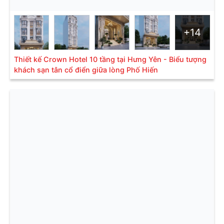
+14
Thiết kế Crown Hotel 10 tầng tại Hưng Yên - Biểu tượng
khách sạn tân cổ điển giữa lòng Phố Hiến
Nhà Khách 435 - Kiến Trúc hiện đại
Phong cách
thiết kế khách sạn
hiện đại là phong
cách hướng tới sự tối giản về mặt chi tiết nhưng phải
thông minh trong tính năng. Đặc biệt, tính thẩm mỹ
theo thời đại luôn được đề cao. Tính tiện nghi hóa và
phí đối xứng trong phong cách thiết kế này cũng
chính là 1 trong những yếu tố khiến mọi người bị hấp
dẫn. Kiểu khách sạn ứng dụng thiết kế hiện đại
thường là dự án được xây dựng cao tầng, có nhiều
phòng và các phòng chức năng đa dạng.