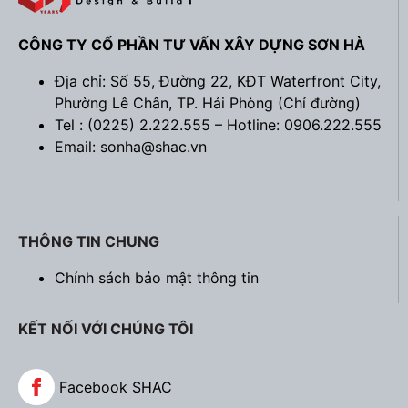
Cuối cùng, không quên yếu tố về đơn vị thiết
kế
CÔNG TY CỔ PHẦN TƯ VẤN XÂY DỰNG SƠN HÀ
Địa chỉ: Số 55, Đường 22, KĐT Waterfront City,
Phường Lê Chân, TP. Hải Phòng (
Chỉ đường
)
Tel : (0225) 2.222.555 – Hotline: 0906.222.555
Email: sonha@shac.vn
THÔNG TIN CHUNG
Chính sách bảo mật thông tin
Tập thể Sơn Hà Group - Tự hào với hàng ngàn công trình ấn
KẾT NỐI VỚI CHÚNG TÔI
tượng
Cùng với 3 yếu tố trên, đơn vị thiết kế được xem là
Facebook SHAC
yếu tố có ảnh hưởng trực tiếp tới quá trình thiết kế