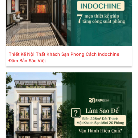
Peninsula Resort 5 Sao
,
Khách Sạn 3 Sao Phú Thắng
mà chúng tôi thực hiện đều đang hoạt động rất hiệu
quả. Từ những công trình thực tế như vậy, Sơn Hà
Group đã đức kết và càng khẳng định chắc chắn
rằng lợi thế về mặt thiết kế sẽ giúp cho khách sạn gia
tăng tính cạnh tranh trên thị trường cũng như mang
lại nhiều lợi ích cho khách hàng:
Thiết Kế Nội Thất Khách Sạn Phong Cách Indochine
Đậm Bản Sắc Việt
Giúp dự án đạt được thị hiếu mong muốn, tối đa
tiện nghi và trải nghiệm khách hàng: Thị hiếu
của thị trường ngày một cao cho nhu cầu hưởng
thụ thành quả lao động lớn. Mọi người đều có
mong muốn được nghỉ ngơi tại không gian tiện
nghi, an toàn, thoải mái và đặc biệt là có tính
thẩm mỹ cao. Bởi không ai muốn chi trả cho
một không gian nghỉ dưỡng quá bình thường và
không thỏa mãn được nhu cầu duy mỹ.
Sự tiện
nghi sẽ dễ dàng kích thích sự hài lòng của con
người. Những
thiết kế khách sạn
tiện nghi về