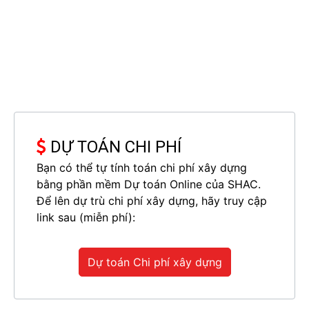
DỰ TOÁN CHI PHÍ
Bạn có thể tự tính toán chi phí xây dựng
bằng phần mềm Dự toán Online của SHAC.
Đăng ký tư vấn
Để lên dự trù chi phí xây dựng, hãy truy cập
link sau (miễn phí):
Nghiên cứu kỹ về tệp khách hàng mục tiêu
Dự toán Chi phí xây dựng
Chỉ khi đáp ứng được nhu cầu và sở thích của khách
hàng thì dự án của bạn mới có thể vận hành thành
công và thu hút được lượng khách lớn. Chính vì vậy