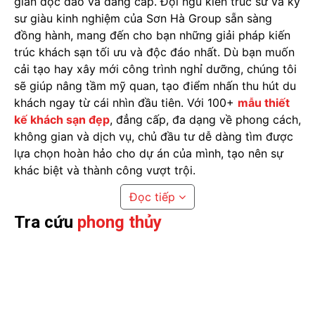
gian độc đáo và đẳng cấp. Đội ngũ kiến trúc sư và kỹ
sư giàu kinh nghiệm của Sơn Hà Group sẵn sàng
đồng hành, mang đến cho bạn những giải pháp kiến
trúc khách sạn tối ưu và độc đáo nhất. Dù bạn muốn
cải tạo hay xây mới công trình nghỉ dưỡng, chúng tôi
sẽ giúp nâng tầm mỹ quan, tạo điểm nhấn thu hút du
khách ngay từ cái nhìn đầu tiên. Với 100+
mẫu thiết
kế khách sạn đẹp
, đẳng cấp, đa dạng về phong cách,
không gian và dịch vụ, chủ đầu tư dễ dàng tìm được
lựa chọn hoàn hảo cho dự án của mình, tạo nên sự
khác biệt và thành công vượt trội.
Đọc tiếp
Khách sạn xu hướng trẻ trung tại Phan Thiết - Bình Thuận
Tra cứu
phong thủy
Mỗi một thời điểm, thị hiếu thị trường luôn có sự thay
đổi nhất định. Vì vậy việc tham khảo xu hướng thị
trường để lựa chọn những phong cách phù hợp, tránh