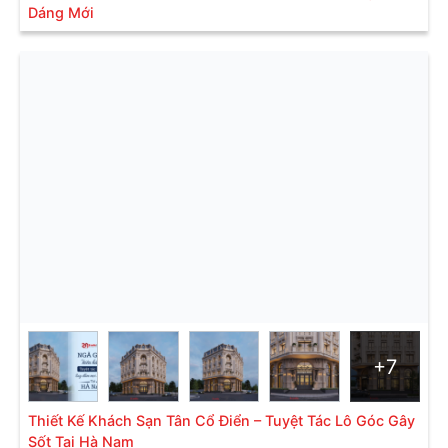
Dáng Mới
khách thượng lưu.
Xu hướng thiết kế khách sạn theo phong cách cổ
điển
+7
Thiết Kế Khách Sạn Tân Cổ Điển – Tuyệt Tác Lô Góc Gây
Không gian dịch vụ đậm chất cổ điển tại Khách Sạn Thiên
Sốt Tại Hà Nam