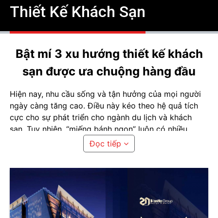
Thiết Kế Khách Sạn
Bật mí 3 xu hướng thiết kế khách
sạn được ưa chuộng hàng đầu
Hiện nay, nhu cầu sống và tận hưởng của mọi người
ngày càng tăng cao. Điều này kéo theo hệ quả tích
cực cho sự phát triển cho ngành du lịch và khách
sạn. Tuy nhiên, “miếng bánh ngon” luôn có nhiều
người muốn đạt được và không thể phủ nhận sự cạnh
Đọc tiếp
tranh trong ngành này cực kỳ cao. Để tạo nên sự
khác biệt và cạnh tranh tốt với thị trường, các đơn vị
kinh doanh khách sạn nhất định không được bỏ qua
yếu tố đầu tư về mặt thiết kế. Hãy để Sơn Hà Group
bật mí 3 xu hướng
thiết kế khách sạn
được ưa
chuộng hàng đầu hiện nay cho bạn.