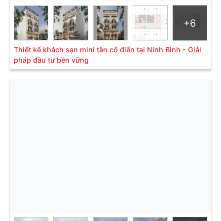
+6
Thiết kế khách sạn mini tân cổ điển tại Ninh Bình - Giải
pháp đầu tư bền vững
Nội thất khách sạn phong cách hiện đại
Các sản phẩm nội thất được ứng dụng trong xu
hướng thiết kế này không đề cao sự phức tạp, rườm
rà. Phong cách nội thất tối giản và đa dạng công
năng sẽ được ưu tiên. Gam màu của nội thất luôn
luôn là những gam màu nhẹ nhàng, đơn sắc, kết hợp
với nhau theo sắc độ: tone sáng, tone màu trung tính,
hoặc tone màu trầm.
Yêu cầu về thiết kế
Tệp khách hàng yêu thích phong cách này là những
người yêu thích sự tiện nghi và thích những sản phẩm