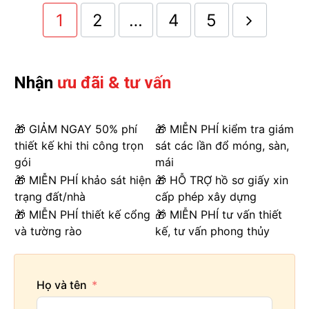
1
2
…
4
5
Nhận
ưu đãi & tư vấn
🎁 GIẢM NGAY 50% phí
🎁 MIỄN PHÍ kiểm tra giám
thiết kế khi thi công trọn
sát các lần đổ móng, sàn,
gói
mái
🎁 MIỄN PHÍ khảo sát hiện
🎁 HỖ TRỢ hồ sơ giấy xin
trạng đất/nhà
cấp phép xây dựng
🎁 MIỄN PHÍ thiết kế cổng
🎁 MIỄN PHÍ tư vấn thiết
và tường rào
kế, tư vấn phong thủy
Họ và tên