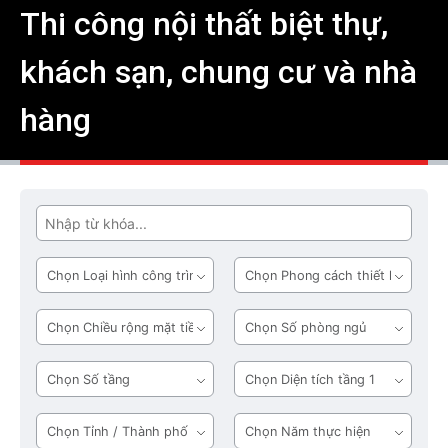
Thi công nội thất biệt thự,
khách sạn, chung cư và nhà
hàng
Tìm
Loại
Phong
hình
cách
công
thiết
Chiều
Số
trình
kế
rộng
phòng
mặt
ngủ
Số
Diện
tiền
tầng
tích
tầng
Tỉnh
Năm
1