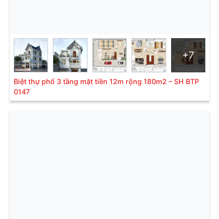
Liên hệ ngay để được tư vấn miễn phí.
Tư vấn thiết kế miễn phí: 0906.222.555
+7
1.5. Phù hợp với điều kiện thời tiết Việt Nam
Biệt thự phố 3 tầng mặt tiền 12m rộng 180m2 – SH BTP
Phù hợp với điều kiện khí hậu nhiệt đới gió mùa của
0147
Việt Nam nên những mẫu
biệt thự 3 tầng mái
thái
đang rất được các gia đình có điều kiện tài chính
lựa chọn xây dựng. Ngoài ra đặc điểm kiến trúc mái
Thái là có hệ thống vỉ kèo nhẹ, đơn giản, vì thế mà sẽ
không gây áp lực cho công trình. Việc mái có độ dốc
cũng khiến cho nước mưa không bị đọng lại gây hiện
tượng ẩm mốc trong nhà.