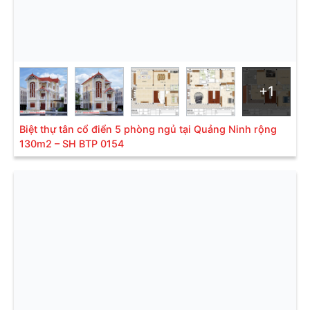
+1
Biệt thự 3 tầng mái Thái hiện đại có hình thức thiết kế rất đa
Biệt thự tân cổ điển 5 phòng ngủ tại Quảng Ninh rộng
dạng
130m2 – SH BTP 0154
1.4. Tiết kiệm chi phí
Do thiết kế chồng tầng nên
biệt thự 3 tầng mái Thái
hiện đại
tốn ít diện tích nền móng và chi phí thi công
hơn so với biệt thự 1 tầng. Nhờ đó, mà gia chủ có thể
tiết kiệm chi phí hoặc có thêm nhiều diện tích cho
sân vườn, cảnh quan và các hạng mục phụ trợ khác,
có thể kể đến như bể bơi, gara ô tô, bể cá Koi, lầu
vọng cảnh, bàn uống trà,…