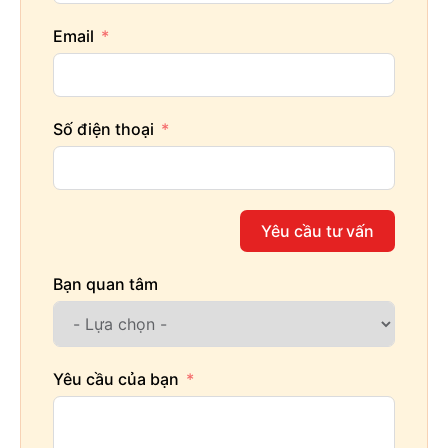
>>>> BẬT MÍ THÊM: 50 Mẫu
biệt thự tân cổ điển 3
Email
tầng
đẹp, sang trọng, đẳng cấp
2.2. Biệt thự mái thái 3 tầng phong cách tân
Số điện thoại
cổ điển
Kiến trúc biệt thự tân cổ điển là sự kết hợp hài hòa
vẻ quyền quý, sang trọng của phong cách cổ điển và
nét độc đáo, tinh tế của kiến trúc đương thời. Hiện
Yêu cầu tư vấn
nay,
biệt thự 3 tầng mái Thái hiện đại
đang dần trở
thành xu hướng cho những chủ đầu tư muốn thiết kế
Bạn quan tâm
biệt thự tân cổ điển. Vì hệ mái này giúp mang lại vẻ
ngoài bề thế, quyền lực, khẳng định địa vị cho chủ
đầu tư.
Yêu cầu của bạn
Dưới đây là một số mẫu
biệt thự 3 tầng
tân cổ điển
mái Thái mà bạn có thể tham khảo:
Mẫu 1:
Biệt thự tân cổ điển 3 tầng diện tích 300m2