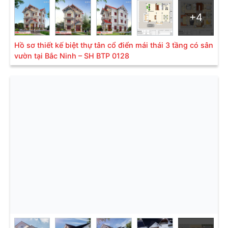
Loại hình:
Biệt thự hiện đại
Diện tích:
153,75m2 (12,3m x 12,5m)
+4
Mặt tiền:
Mặt tiền 12m3
Đơn vị thực hiện:
Sơn Hà Group (#SHAC)
Hồ sơ thiết kế biệt thự tân cổ điển mái thái 3 tầng có sân
Công năng:
vườn tại Bắc Ninh – SH BTP 0128
Tầng 1: Phòng khách; phòng bếp ăn; 1
phòng ngủ với vệ sinh khép kín.
Tầng 2: Bố trí 3 phòng ngủ; 2 phòng vệ
sinh (trong đó có 1 phòng ngủ master).
Tầng 3: Phòng thờ; phòng thể thao (phòng
sinh hoạt chung); khu phơi giặt; kho; 1
phòng ngủ trẻ em và 1 phòng vệ sinh.