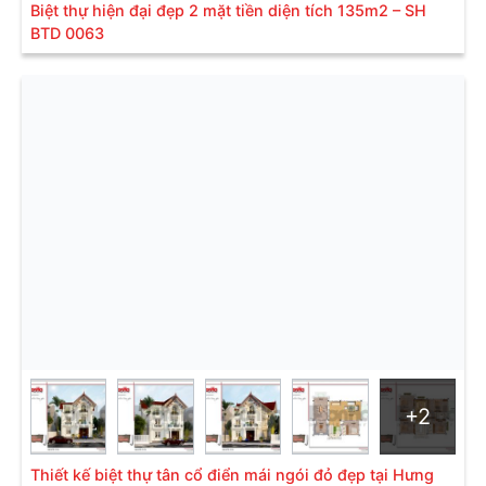
Biệt thự hiện đại đẹp 2 mặt tiền diện tích 135m2 – SH
BTD 0063
Mẫu 2: Biệt thự hiện đại mái thái 3 tầng diện tích 9m x 20m
tại Quảng Ninh- SH BTD 0077
Với hệ mái Thái quen thuộc được thiết kế giật kép
tạo ra vẻ uy nghi, đẳng cấp cho công trình. Bên cạnh
đó còn được phối hợp với cách tổ chức hình khối ở
bên dưới tạo nên những ấn tượng thị giác hút mắt
người nhìn ngay từ lần đầu tiên. Đặc biệt, tone màu
xám ghi của mái kết hợp hài hòa với tone màu trắng
của biệt thự đã càng làm tôn lên vẻ đẹp nhã nhặn,
+2
thanh lịch cho công trình hơn.
Thiết kế biệt thự tân cổ điển mái ngói đỏ đẹp tại Hưng