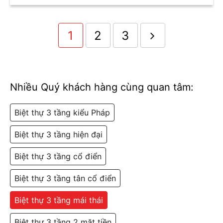
thiết kế khi thi công trọn
sát các lần đổ móng, sàn,
gói
mái
1
2
3
🎁 MIỄN PHÍ khảo sát hiện
🎁 HỖ TRỢ hồ sơ giấy xin
trạng đất/nhà
cấp phép xây dựng
🎁 MIỄN PHÍ thiết kế cổng
🎁 MIỄN PHÍ tư vấn thiết
và tường rào
kế, tư vấn phong thủy
Nhiều Quý khách hàng cùng quan tâm:
Họ và tên
Biệt thự 3 tầng kiểu Pháp
Biệt thự 3 tầng hiện đại
Biệt thự 3 tầng cổ điển
Email
Biệt thự 3 tầng tân cổ điển
Biệt thự 3 tầng mái thái
Số điện thoại
Biệt thự 3 tầng 2 mặt tiền