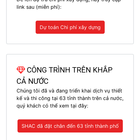
link sau (miễn phí):
Mặt bằng tầng 1 trong thiết kế biệt thự tân cổ điển sang
trọng tại Hải Phòng
Dự toán Chi phí xây dựng
Mẫu 2:
Biệt thự 3 tầng mặt tiền 10m rộng 140m2 –
SD BTP 0167
Thông tin chi tiết mẫu biệt thự
Chủ đầu tư:
Ông Khá
CÔNG TRÌNH TRÊN KHẮP
Loại hình:
Biệt thự tân cổ điển
Diện tích:
140m2 ( 10*14m)
CẢ NƯỚC
Mặt tiền:
Mặt tiền 10m
Chúng tôi đã và đang triển khai dịch vụ thiết
Đơn vị thực hiện:
Sơn Hà Group (#SHAC)
kế và thi công tại 63 tỉnh thành trên cả nước,
Công năng:
Nhà ở gia đình với nhiều công năng
quý khách có thể xem tại đây:
tiện ích
SHAC đã đặt chân đến 63 tỉnh thành phố