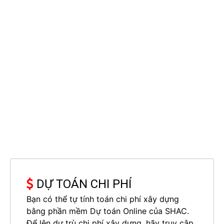
cảm giác cổ điển mà thanh lịch, hiện đại. Ngoài ra, hệ
mái thái có độ dốc tiêu chuẩn cũng là ý tưởng của
kiến trúc sư Sơn Hà Group. Thiết kế này vừa khiến
tổng thể thiết kế biệt thự thêm cao ráo, thanh thoát
lại vừa giúp cho việc thoát nước trên mái nhanh
chóng khi trời mưa, tránh được các rủi ro về ngấm,
dột mái.
DỰ TOÁN CHI PHÍ
Bạn có thể tự tính toán chi phí xây dựng
bằng phần mềm Dự toán Online của SHAC.
Để lên dự trù chi phí xây dựng, hãy truy cập