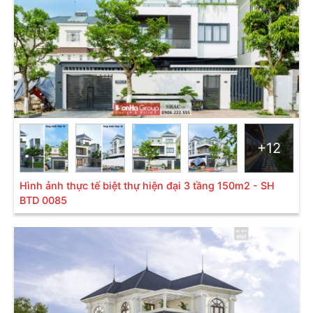
Cũng như các công trình cùng phong cách,
thiết kế
nhà biệt thự đẹp
3 tầng mái Thái không hề bị bó
buộc theo bất kỳ khuôn mẫu nào giúp các kiến trúc
sư có thể thỏa sức sáng tạo ra những ngôi nhà độc
đáo có một không hai. Đặc trưng của phong cách
kiến trúc hiện đại là thường chú trọng đến sự đơn
giản, sang trọng, khỏe khoắn, thông thoáng và gần
gũi với thiên nhiên. Chính những điều này làm nổi bật
chiều sâu của căn nhà, vừa tạo ra vẻ ngoài bắt mắt
+12
khiến người khác tò mò và mong muốn khám phá
những điều thú vị bên trong các mẫu biệt thự 3 tầng
Hình ảnh thực tế biệt thự hiện đại 3 tầng 150m2 - SH
hiện đại.
BTD 0085