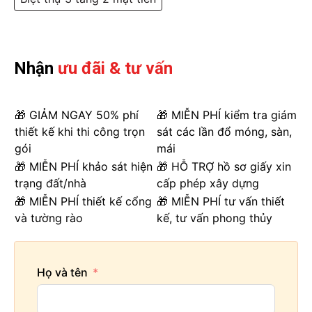
Yêu cầu tư vấn
Nhận
ưu đãi & tư vấn
Bạn quan tâm
🎁 GIẢM NGAY 50% phí
🎁 MIỄN PHÍ kiểm tra giám
thiết kế khi thi công trọn
sát các lần đổ móng, sàn,
Yêu cầu của bạn
gói
mái
🎁 MIỄN PHÍ khảo sát hiện
🎁 HỖ TRỢ hồ sơ giấy xin
trạng đất/nhà
cấp phép xây dựng
🎁 MIỄN PHÍ thiết kế cổng
🎁 MIỄN PHÍ tư vấn thiết
và tường rào
kế, tư vấn phong thủy
Họ và tên
*Vui lòng để lại thông tin, nhân viên tư vấn sẽ liên hệ
lại với quý khách trong thời gian sớm nhất