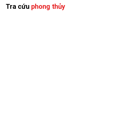
chung
Tra cứu
phong thủy
Mẫu 1: Biệt thự tân cổ điển 3 tầng diện tích 300m2 tại Hải
Phòng – SH BTP 0166
Toàn bộ căn
biệt thự 3 tầng mái Thái hiện đại
SH
BTP 0166 này đều được sử dụng màu sơn vàng kem
kết hợp với trắng ngà sang trọng, tinh tế, mang đến