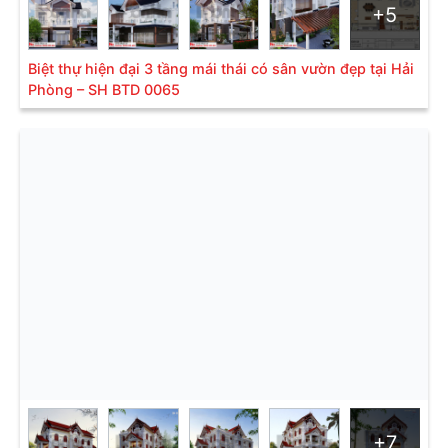
+5
Biệt thự hiện đại 3 tầng mái thái có sân vườn đẹp tại Hải
Phòng – SH BTD 0065
Mẫu 1: Biệt thự đẹp 3 tầng hiện đại mái thái 155m2 tại Hải
Phòng – SH BTD 0075
Mang vẻ đẹp thanh nhã, sang trọng của lối kiến trúc
hiện đại,
biệt thự 3 tầng mái Thái hiện đại
SH BTD
0075 sử dụng tone màu trắng nhã nhặn làm chủ đạo.
Diện tường để trơn và có thiết kế ốp gạch giả đá
màu đen ở diện ở một vài khu vực để làm điểm nhấn.
Ban công kính với kích thước lớn được sử dụng triệt
để ở các diện tường. Thiết kế này vừa giúp kết nối
với không gian bên ngoài lại vừa mang lại vẻ đẹp
sang trọng cho công trình.
+7