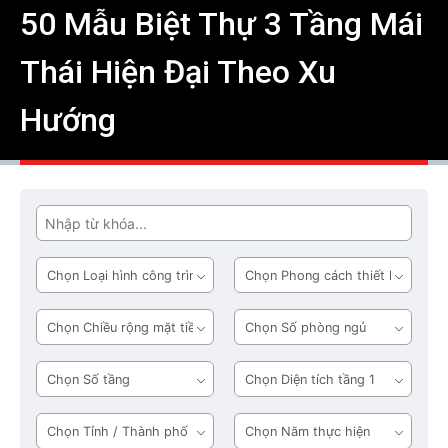
50 Mẫu Biệt Thự 3 Tầng Mái
Thái Hiện Đại Theo Xu
Hướng
Tìm
Loại
Phong
hình
cách
công
thiết
Chiều
Số
trình
kế
rộng
phòng
mặt
ngủ
Số
Diện
tiền
tầng
tích
tầng
Tỉnh
Năm
1