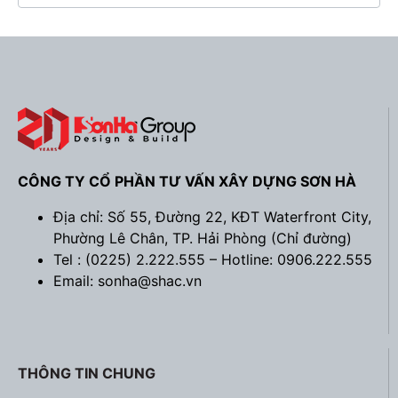
CÔNG TY CỔ PHẦN TƯ VẤN XÂY DỰNG SƠN HÀ
Mẫu 2: Biệt thự 3 tầng mặt tiền 10m rộng 140m2 – SD BTP
0167
Địa chỉ: Số 55, Đường 22, KĐT Waterfront City,
Phường Lê Chân, TP. Hải Phòng (
Chỉ đường
)
Thiết kế mái Thái của biệt thự SD BTP 0167 có độ
Tel : (0225) 2.222.555 – Hotline: 0906.222.555
dốc vừa phải, khiến tổng quan biệt thự cũng trở nên
Email: sonha@shac.vn
thanh thoát và cao ráo hơn. Bên cạnh đó thiết kế mái
Thái màu xám ghi với những đường nét tối giản,
không cầu kỳ cũng phù hợp với những chi tiết trang
trí cổ điển trên mặt tiền của
biệt thự 3 tầng mái thái
THÔNG TIN CHUNG
hiện đại
này.