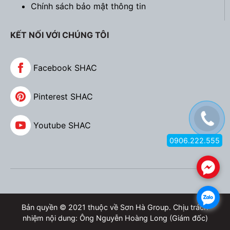
Chính sách bảo mật thông tin
KẾT NỐI VỚI CHÚNG TÔI
Facebook SHAC
Pinterest SHAC
Youtube SHAC
0906.222.555
.
Bản vẽ tổng quan của biệt thự SD BTP 0167
.
2.3. Mẫu biệt thự 3 tầng mái thái phong cách
Bản quyền © 2021 thuộc về Sơn Hà Group. Chịu trách
châu Âu
nhiệm nội dung: Ông Nguyễn Hoàng Long (Giám đốc)