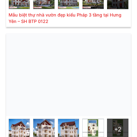
Mẫu biệt thự nhà vườn đẹp kiểu Pháp 3 tầng tại Hưng
Yên – SH BTP 0122
Bản vẽ mặt bằng công năng tầng 1 của biệt thự
Mẫu 2:
Biệt thự hiện đại mái thái 3 tầng diện tích 9m
x 20m tại Quảng Ninh- SH BTD 0077
Thông tin chi tiết mẫu biệt thự
+2