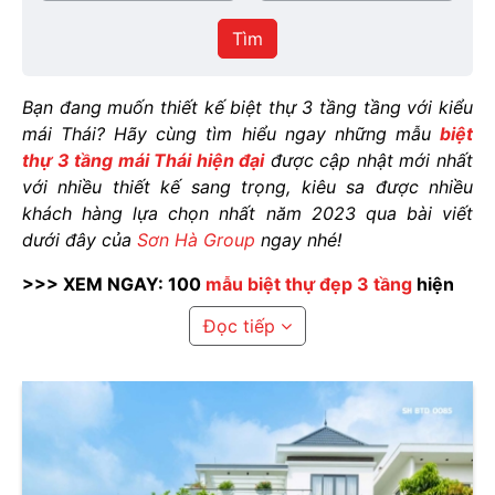
/
thực
Thành
hiện
Tìm
phố
Bạn đang muốn thiết kế biệt thự 3 tầng tầng với kiểu
mái Thái? Hãy cùng tìm hiểu ngay những mẫu
biệt
thự 3 tầng mái Thái hiện đại
được cập nhật mới nhất
với nhiều thiết kế sang trọng, kiêu sa được nhiều
khách hàng lựa chọn nhất năm 2023 qua bài viết
dưới đây của
Sơn Hà Group
ngay nhé!
>>> XEM NGAY: 100
mẫu biệt thự đẹp 3 tầng
hiện
đại, đẳng cấp 2023
Đọc tiếp
1. Ưu điểm của biệt thự 3 tầng mái
thái
1.1. Tính thẩm mỹ