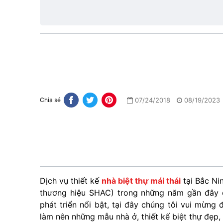
1
07/24/2018
08/19/2023
Chia sẻ
Dịch vụ thiết kế
nhà biệt thự mái thái
tại Bắc Ni
thương hiệu SHAC) trong những năm gần đây 
phát triển nổi bật, tại đây chúng tôi vui mừn
làm nên những mẫu nhà ở, thiết kế biệt thự đẹp,