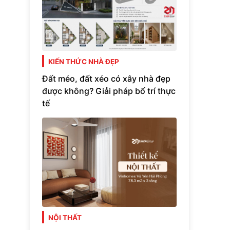
KIẾN THỨC NHÀ ĐẸP
Đất méo, đất xéo có xây nhà đẹp
được không? Giải pháp bố trí thực
tế
NỘI THẤT