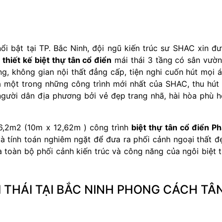
ổi bật tại TP. Bắc Ninh, đội ngũ kiến trúc sư SHAC xin đ
ơ
thiết kế biệt thự tân cổ điển
mái thái 3 tầng có sân vườ
g, không gian nội thất đẳng cấp, tiện nghi cuốn hút mọi 
là một trong những công trình mới nhất của SHAC, thu hút
 người dân địa phương bởi vẻ đẹp trang nhã, hài hòa phù 
26,2m2 (10m x 12,62m ) công trình
biệt thự tân cổ điển P
à tính toán nghiêm ngặt để đưa ra phối cảnh ngoại thất đ
 toàn bộ phối cảnh kiến trúc và công năng của ngôi biệt 
I THÁI TẠI BẮC NINH PHONG CÁCH TÂ