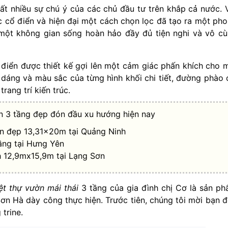
t nhiều sự chú ý của các chủ đầu tư trên khắp cả nước. 
úc cổ điển và hiện đại một cách chọn lọc đã tạo ra một ph
một không gian sống hoàn hảo đầy đủ tiện nghi và vô c
iển được thiết kế gợi lên một cảm giác phấn khích cho 
dáng và màu sắc của từng hình khối chi tiết, đường phào 
rang trí kiến trúc.
n 3 tầng đẹp đón đầu xu hướng hiện nay
iền đẹp 13,31x20m tại Quảng Ninh
ầng tại Hưng Yên
ch 12,9mx15,9m tại Lạng Sơn
ệt thự vườn mái thái
3 tầng của gia đình chị Cơ là sản p
Sơn Hà dày công thực hiện. Trước tiên, chúng tôi mời bạn 
trine.