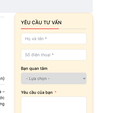
YÊU CẦU TƯ VẤN
Bạn quan tâm
ọn)
à –
Yêu cầu của bạn
ước
ùng