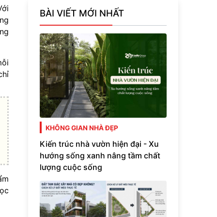
Với
BÀI VIẾT MỚI NHẤT
ong
ùng
mỗi
chỉ
KHÔNG GIAN NHÀ ĐẸP
Kiến trúc nhà vườn hiện đại - Xu
hướng sống xanh nâng tầm chất
lượng cuộc sống
hẩm
đọc