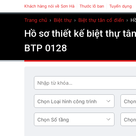
Khách hàng nói về Sơn Hà
Thước lỗ ban
Tuyển dụng
Trang chủ
›
Biệt thự
›
Biệt thự tân cổ điển
›
Hồ
Hồ sơ thiết kế biệt thự tâ
BTP 0128
Tìm
Loại
Phong
hình
cách
công
thiết
Số
Diện
trình
kế
tầng
tích
tầng