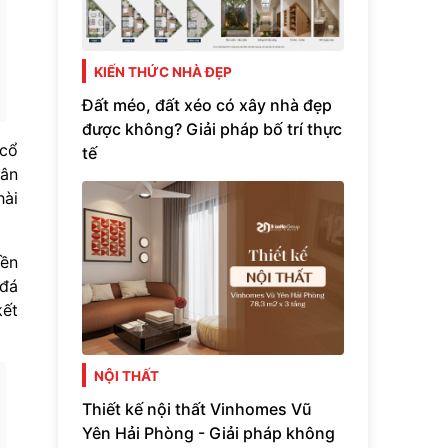
KIẾN THỨC NHÀ ĐẸP
Đất méo, đất xéo có xây nhà đẹp
được không? Giải pháp bố trí thực
 cổ
tế
hân
hài
bền
 đá
kết
NỘI THẤT
Thiết kế nội thất Vinhomes Vũ
Yên Hải Phòng - Giải pháp không