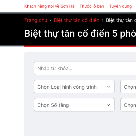
Khách hàng nói về Sơn Hà
Thước lỗ ban
Tuyển dụng
Trang chủ
›
Biệt thự tân cổ điển
›
Biệt thự tân
Biệt thự tân cổ điển 5 p
Tìm
Loại
Phong
hình
cách
công
thiết
Số
Diện
trình
kế
tầng
tích
tầng
1