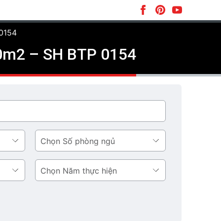
 0154
130m2 – SH BTP 0154
Số
phòng
ngủ
Năm
thực
hiện