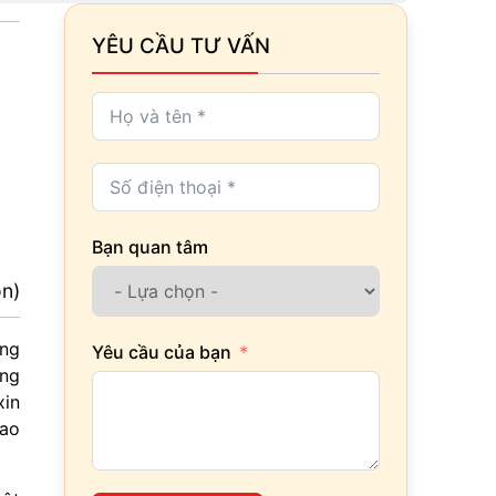
YÊU CẦU TƯ VẤN
Bạn quan tâm
ọn)
óng
Yêu cầu của bạn
ơng
xin
iao