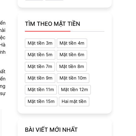
iển
TÌM THEO MẶT TIỀN
hài
iệc
Mặt tiền 3m
Mặt tiền 4m
 Hà
ĩnh
Mặt tiền 5m
Mặt tiền 6m
Mặt tiền 7m
Mặt tiền 8m
hất
Mặt tiền 9m
Mặt tiền 10m
yển
ống
Mặt tiền 11m
Mặt tiền 12m
 sự
Mặt tiền 15m
Hai mặt tiền
BÀI VIẾT MỚI NHẤT