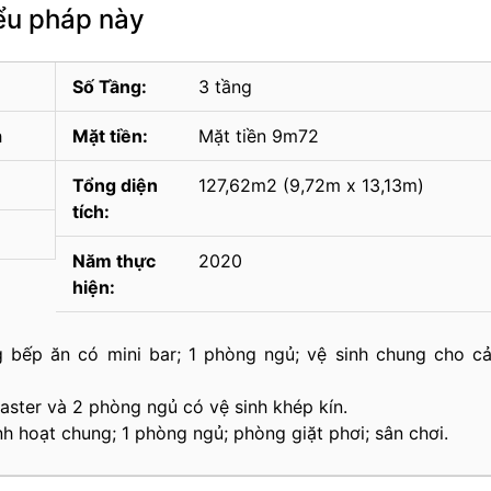
iểu pháp này
Số Tầng:
3 tầng
h
Mặt tiền:
Mặt tiền 9m72
Tổng diện
127,62m2 (9,72m x 13,13m)
tích:
Năm thực
2020
hiện:
 bếp ăn có mini bar; 1 phòng ngủ; vệ sinh chung cho c
aster và 2 phòng ngủ có vệ sinh khép kín.
h hoạt chung; 1 phòng ngủ; phòng giặt phơi; sân chơi.