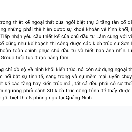
rong thiết kế ngoại thất của ngôi biệt thự 3 tầng tân cổ đ
g những phải thể hiện được sự khoẻ khoắn về hình khối, 
 Tiếp nhận yêu cầu thiết kế của chủ đầu tư Lâm cùng với v
t kế cũng như kế hoạch thi công được các kiến trúc sư Sơn
oàn toàn chinh phục chủ đầu tư và biết bao ánh nhìn. L
 Group tiếp tục được nâng tầm.
g chỉ đồ sộ về hình khối kiến trúc, nó còn sử dụng ngoại t
àm nổi bật sự tinh tế, sang trọng và sự mềm mại, uyển chu
ết kế các tầng hay kiến trúc mái, tất cả đều phải có sự th
êm ngưỡng phối cảnh 3D kiến trúc công trình để thấy được
ngôi biệt thự 5 phòng ngủ tại Quảng Ninh.