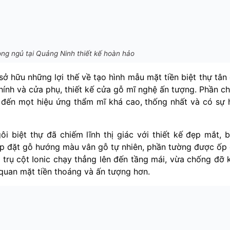
òng ngủ tại Quảng Ninh thiết kế hoàn hảo
hự sở hữu những lợi thế về tạo hình mẫu mặt tiền biệt thự tân
chính và cửa phụ, thiết kế cửa gỗ mĩ nghệ ấn tượng. Phần c
ến mọt hiệu ứng thẩm mĩ khá cao, thống nhất và có sự 
ôi biệt thự đã chiếm lĩnh thị giác với thiết kế đẹp mắt, 
ắp đặt gỗ hướng màu vân gỗ tự nhiên, phần tường được ốp
trụ cột Ionic chạy thẳng lên đến tầng mái, vừa chống đỡ 
quan mặt tiền thoáng và ấn tượng hơn.