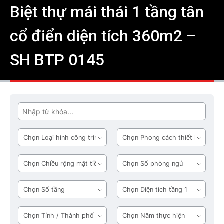
Biệt thự mái thái 1 tầng tân
cổ điển diện tích 360m2 –
SH BTP 0145
Tìm
Loại
Phong
hình
cách
công
thiết
Chiều
Số
trình
kế
rộng
phòng
mặt
ngủ
Số
Diện
tiền
tầng
tích
tầng
Tỉnh
Năm
1