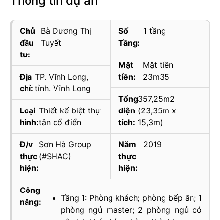
Thông tin dự án
Chủ
Bà Dương Thị
Số
1 tầng
đầu
Tuyết
Tầng:
tư:
Mặt
Mặt tiền
Địa
TP. Vĩnh Long,
tiền:
23m35
chỉ:
tỉnh. Vĩnh Long
Tổng
357,25m2
Loại
Thiết kế biệt thự
diện
(23,35m x
hình:
tân cổ điển
tích:
15,3m)
Đ/v
Sơn Hà Group
Năm
2019
thực
(#SHAC)
thực
hiện:
hiện:
Công
Tầng 1: Phòng khách; phòng bếp ăn; 1
năng:
phòng ngủ master; 2 phòng ngủ có