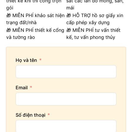
thiết kế khi thi công trọn
sát các lần đổ móng, sàn,
gói
mái
🎁 MIỄN PHÍ khảo sát hiện
🎁 HỖ TRỢ hồ sơ giấy xin
trạng đất/nhà
cấp phép xây dựng
🎁 MIỄN PHÍ thiết kế cổng
🎁 MIỄN PHÍ tư vấn thiết
và tường rào
kế, tư vấn phong thủy
Họ và tên
Email
Số điện thoại