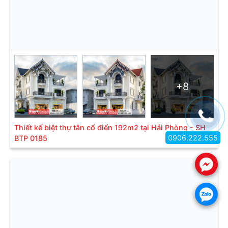
+8
Thiết kế biệt thự tân cổ điển 192m2 tại Hải Phòng - SH
0906.222.555
BTP 0185
.
.