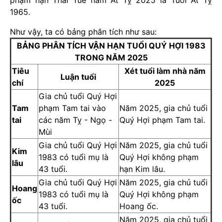
phạm hạn Thái Tuế năm Ất Tỵ 2025 là Tuổi Ất Tỵ
1965.
Như vậy, ta có bảng phân tích như sau:
BẢNG PHÂN TÍCH VẬN HẠN TUỔI QUÝ HỢI 1983
TRONG NĂM 2025
Tiêu
Xét
tuổi làm nhà năm
Luận tuổi
chí
2025
Gia chủ tuổi Quý Hợi
Tam
phạm Tam tai vào
Năm 2025, gia chủ tuổi
tai
các năm Tỵ - Ngọ -
Quý Hợi phạm Tam tai.
Mùi
Gia chủ tuổi Quý Hợi
Năm 2025, gia chủ tuổi
Kim
1983 có tuổi mụ là
Quý Hợi không phạm
lâu
43 tuổi.
hạn Kim lâu.
Gia chủ tuổi Quý Hợi
Năm 2025, gia chủ tuổi
Hoang
1983 có tuổi mụ là
Quý Hợi không phạm
ốc
43 tuổi.
Hoang ốc.
Năm 2025, gia chủ tuổi