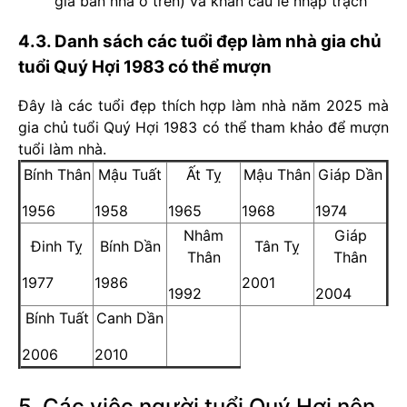
giá bán nhà ở trên) và khấn cầu lễ nhập trạch
4.3. Danh sách các tuổi đẹp làm nhà gia chủ
tuổi Quý Hợi 1983 có thể mượn
Đây là các tuổi đẹp thích hợp làm nhà năm 2025 mà
gia chủ tuổi Quý Hợi 1983 có thể tham khảo để mượn
tuổi làm nhà.
Bính Thân
Mậu Tuất
Ất Tỵ
Mậu Thân
Giáp Dần
1956
1958
1965
1968
1974
Nhâm
Giáp
Đinh Tỵ
Bính Dần
Tân Tỵ
Thân
Thân
1977
1986
2001
1992
2004
Bính Tuất
Canh Dần
2006
2010
5.
Các việc người tuổi Quý Hợi nên