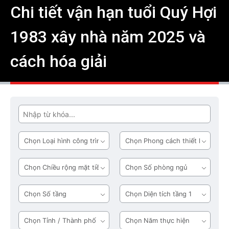
Chi tiết vận hạn tuổi Quý Hợi
1983 xây nhà năm 2025 và
cách hóa giải
Tìm
Loại
Phong
hình
cách
công
thiết
Chiều
Số
trình
kế
rộng
phòng
mặt
ngủ
Số
Diện
tiền
tầng
tích
tầng
Tỉnh
Năm
1