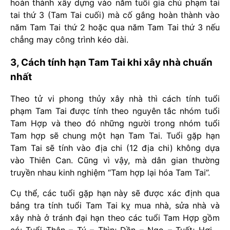
hoàn thành xây dựng vào năm tuổi gia chủ phạm tai
tai thứ 3 (Tam Tai cuối) mà cố gắng hoàn thành vào
năm Tam Tai thứ 2 hoặc qua năm Tam Tai thứ 3 nếu
chẳng may công trình kéo dài.
3, Cách tính hạn Tam Tai khi xây nhà chuẩn
nhất
Theo tử vi phong thủy xây nhà thì cách tính tuổi
phạm Tam Tai được tính theo nguyên tắc nhóm tuổi
Tam Hợp và theo đó những người trong nhóm tuổi
Tam hợp sẽ chung một hạn Tam Tai. Tuổi gặp hạn
Tam Tai sẽ tính vào địa chi (12 địa chi) không dựa
vào Thiên Can. Cũng vì vậy, mà dân gian thường
truyền nhau kinh nghiệm “Tam hợp lại hóa Tam Tai”.
Cụ thể, các tuổi gặp hạn này sẽ được xác định qua
bảng tra tính tuổi Tam Tai kỵ mua nhà, sửa nhà và
xây nhà ở tránh đại hạn theo các tuổi Tam Hợp gồm
có: Tuổi Thân – Tý – Thìn; Dần – Ngọ – Tuất; Hợi –