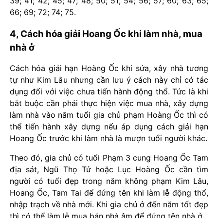
39; 41; 42; 45; 47; 48; 50; 51; 54; 56; 57; 60; 63; 65;
66; 69; 72; 74; 75.
4, Cách hóa giải Hoang Ốc khi làm nhà, mua
nhà ở
Cách hóa giải hạn Hoàng Ốc khi sửa, xây nhà tương
tự như Kim Lâu nhưng cần lưu ý cách này chỉ có tác
dụng đối với việc chưa tiến hành động thổ. Tức là khi
bắt buộc cần phải thực hiện việc mua nhà, xây dựng
làm nhà vào năm tuổi gia chủ phạm Hoàng Ốc thì có
thể tiến hành xây dựng nếu áp dụng cách giải hạn
Hoang Ốc trước khi làm nhà là mượn tuổi người khác.
Theo đó, gia chủ có tuổi Phạm 3 cung Hoang Ốc Tam
địa sát, Ngũ Thọ Tử hoặc Lục Hoàng Ốc cần tìm
người có tuổi đẹp trong năm không phạm Kim Lâu,
Hoang Ốc, Tam Tai để đứng tên khi làm lễ động thổ,
nhập trạch về nhà mới. Khi gia chủ ở đến năm tốt đẹp
thì có thể làm lễ mua bán nhà âm để đứng tên nhà ở.