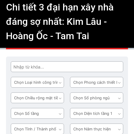
Chi tiết 3 đại hạn xây nhà
đáng sợ nhất: Kim Lâu -
Hoàng Ốc - Tam Tai
Tìm
Loại
Phong
hình
cách
công
thiết
Chiều
Số
trình
kế
rộng
phòng
mặt
ngủ
Số
Diện
tiền
tầng
tích
tầng
Tỉnh
Năm
1