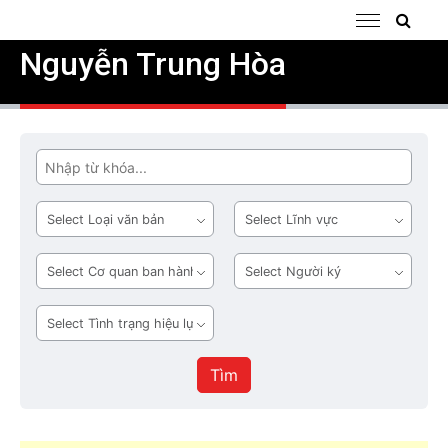
Nguyễn Trung Hòa
Tìm
Loại
Lĩnh
văn
vực
bản
Cơ
Người
quan
ký
ban
Tình
hành
trạng
hiệu
Tìm
lực