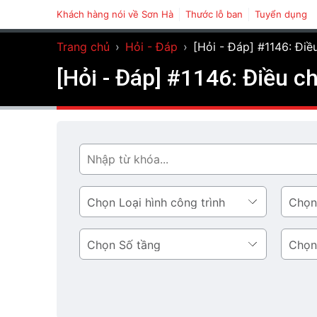
Khách hàng nói về Sơn Hà
Thước lỗ ban
Tuyển dụng
Trang chủ
›
Hỏi - Đáp
›
[Hỏi - Đáp] #1146: Điề
[Hỏi - Đáp] #1146: Điều c
Tìm
Loại
Phong
hình
cách
công
thiết
Số
Diện
trình
kế
tầng
tích
tầng
1