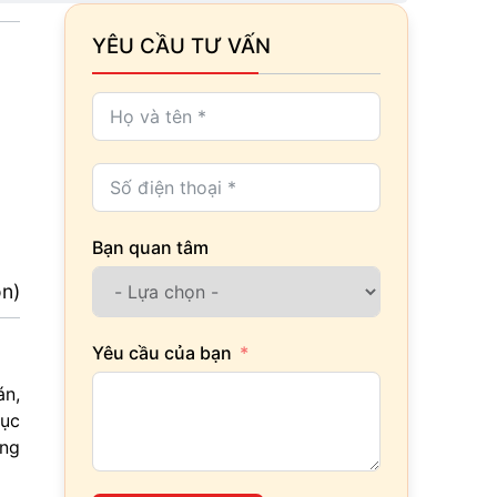
YÊU CẦU TƯ VẤN
Bạn quan tâm
ọn)
Yêu cầu của bạn
án,
lục
ợng