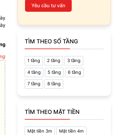
Yêu cầu tư vấn
gày
gày
TÌM THEO SỐ TẦNG
ựng
ựng
1 tầng
2 tầng
3 tầng
4 tầng
5 tầng
6 tầng
7 tầng
8 tầng
TÌM THEO MẶT TIỀN
Mặt tiền 3m
Mặt tiền 4m