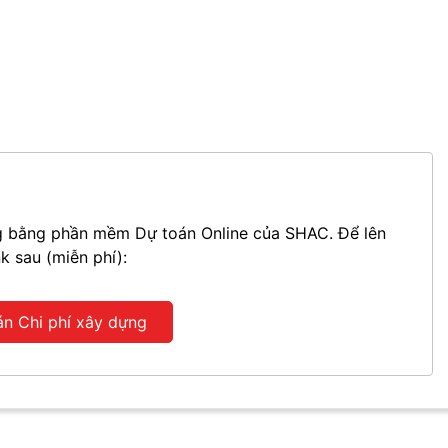
ựng bằng phần mềm Dự toán Online của SHAC. Để lên
nk sau (miễn phí):
án Chi phí xây dựng