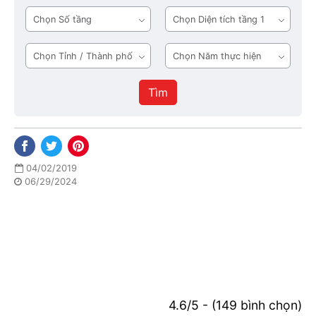
mặt
ngủ
Số
Diện
tiền
tầng
tích
tầng
Tỉnh
Năm
1
/
thực
Thành
hiện
Tìm
phố
04/02/2019
06/29/2024
4.6/5 - (149 bình chọn)