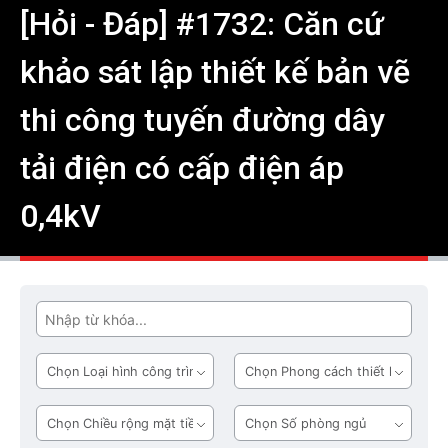
[Hỏi - Đáp] #1732: Căn cứ
khảo sát lập thiết kế bản vẽ
thi công tuyến đường dây
tải điện có cấp điện áp
0,4kV
Tìm
Loại
Phong
hình
cách
công
thiết
Chiều
Số
trình
kế
rộng
phòng