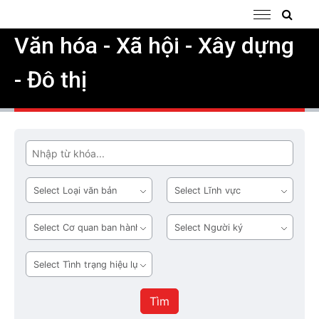
Văn hóa - Xã hội - Xây dựng
- Đô thị
Tìm
Loại
Lĩnh
văn
vực
bản
Cơ
Người
quan
ký
ban
Tình
hành
trạng
hiệu
Tìm
lực