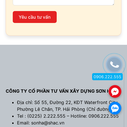
Yêu cầu tư vấn
0906.222.555
CÔNG TY CỔ PHẦN TƯ VẤN XÂY DỰNG SƠN HÀ
.
Địa chỉ: Số 55, Đường 22, KĐT Waterfront City,
.
Phường Lê Chân, TP. Hải Phòng (
Chỉ đường
)
Tel : (0225) 2.222.555 – Hotline: 0906.222.555
Email: sonha@shac.vn