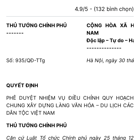
4.9/5 - (132 bình chọn)
THỦ TƯỚNG CHÍNH PHỦ
CỘNG HÒA XÃ HỘI
-------
NAM
Độc lập – Tự do – Hạn
--------------
Số: 935/QĐ-TTg
Hà Nội, ngày 30 thán
QUYẾT ĐỊNH
PHÊ DUYỆT NHIỆM VỤ ĐIỀU CHỈNH QUY HOẠCH
CHUNG XÂY DỰNG LÀNG VĂN HÓA – DU LỊCH CÁC
DÂN TỘC VIỆT NAM
THỦ TƯỚNG CHÍNH PHỦ
Căn cứ Luật Tổ chức Chính phủ ngày 25 tháng 12