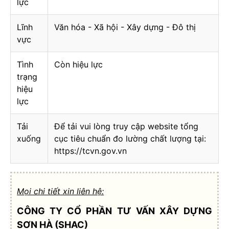
lực
Lĩnh
Văn hóa - Xã hội - Xây dựng - Đô thị
vực
Tình
Còn hiệu lực
trạng
hiệu
lực
Tải
Để tải vui lòng truy cập website tổng
xuống
cục tiêu chuẩn đo lường chất lượng tại:
https://tcvn.gov.vn
Mọi chi tiết xin liên hệ:
CÔNG TY CỔ PHẦN TƯ VẤN XÂY DỰNG
SƠN HÀ (SHAC)