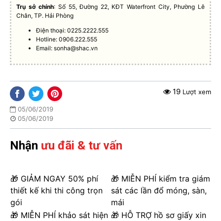
Trụ sở chính
: Số 55, Đường 22, KĐT Waterfront City, Phường Lê
Chân, TP. Hải Phòng
Điện thoại: 0225.2222.555
Hotline: 0906.222.555
Email:
sonha@shac.vn
19
Lượt xem
05/06/2019
05/06/2019
Nhận
ưu đãi & tư vấn
🎁 GIẢM NGAY 50% phí
🎁 MIỄN PHÍ kiểm tra giám
thiết kế khi thi công trọn
sát các lần đổ móng, sàn,
gói
mái
🎁 MIỄN PHÍ khảo sát hiện
🎁 HỖ TRỢ hồ sơ giấy xin