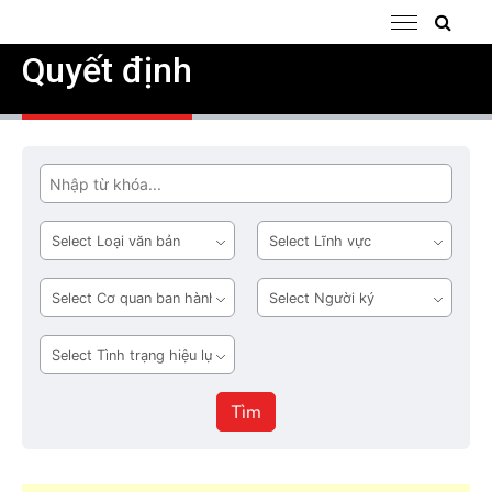
Quyết định
Tìm
Loại
Lĩnh
văn
vực
bản
Cơ
Người
quan
ký
ban
Tình
hành
trạng
hiệu
Tìm
lực