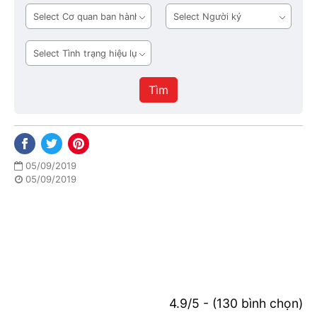
bản
Cơ
Người
quan
ký
ban
Tình
hành
trạng
hiệu
Tìm
lực
05/09/2019
05/09/2019
4.9/5 - (130 bình chọn)