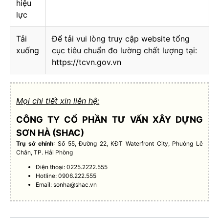
hiệu
lực
Tải
Để tải vui lòng truy cập website tổng
xuống
cục tiêu chuẩn đo lường chất lượng tại:
https://tcvn.gov.vn
Mọi chi tiết xin liên hệ:
CÔNG TY CỔ PHẦN TƯ VẤN XÂY DỰNG
SƠN HÀ (SHAC)
Trụ sở chính
: Số 55, Đường 22, KĐT Waterfront City, Phường Lê
Chân, TP. Hải Phòng
Điện thoại: 0225.2222.555
Hotline: 0906.222.555
Email:
sonha@shac.vn