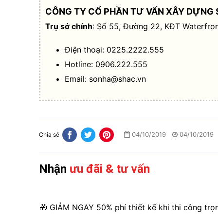
CÔNG TY CỔ PHẦN TƯ VẤN XÂY DỰNG 
Trụ sở chính
: Số 55, Đường 22, KĐT Waterfron
Điện thoại: 0225.2222.555
Hotline: 0906.222.555
Email:
sonha@shac.vn
04/10/2019
04/10/2019
Chia sẻ
Nhận
ưu đãi & tư vấn
🎁 GIẢM NGAY 50% phí thiết kế khi thi công trọ