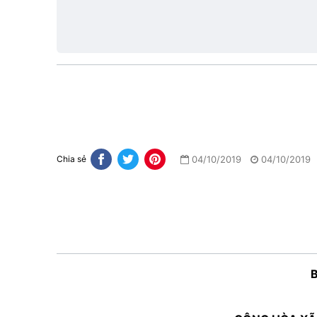
hiệu
lực
04/10/2019
04/10/2019
Chia sẻ