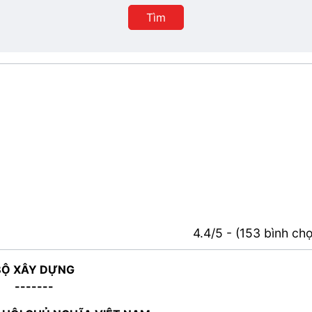
Tìm
4.4/5 - (153 bình ch
BỘ XÂY DỰNG
-------