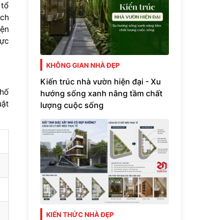
 tổ
ạch
iện
hực
KHÔNG GIAN NHÀ ĐẸP
Kiến trúc nhà vườn hiện đại - Xu
phố
hướng sống xanh nâng tầm chất
uật
lượng cuộc sống
KIẾN THỨC NHÀ ĐẸP