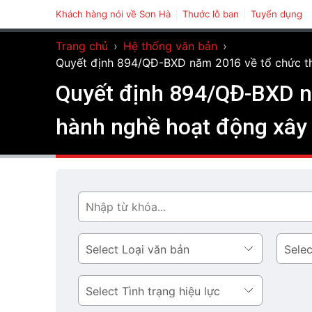
Khách hàng nói về Sơn Hà
Thước lỗ ban
Tuyển dụng
Trang chủ
›
Hệ thống văn bản
›
Quyết định 894/QĐ-BXD năm 2016 về tổ chức th
Quyết định 894/QĐ-BXD nă
hành nghề hoạt động xây
Tìm
Loại
Lĩnh
văn
vực
bản
Tình
trạng