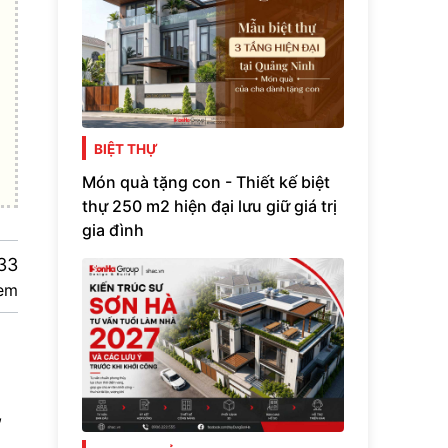
BIỆT THỰ
Món quà tặng con - Thiết kế biệt
thự 250 m2 hiện đại lưu giữ giá trị
gia đình
33
em
,