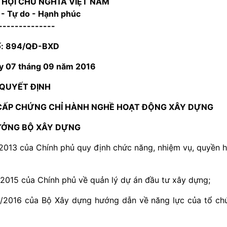
 HỘI CHỦ NGHĨA VIỆT NAM
 - Tự do - Hạnh phúc
--------------
ố: 894/QĐ-BXD
ày 07 tháng 09 năm 2016
QUYẾT ĐỊNH
, CẤP CHỨNG CHỈ HÀNH NGHỀ HOẠT ĐỘNG XÂY DỰNG
ƯỞNG BỘ XÂY DỰNG
013 của Chính phủ quy định chức năng, nhiệm vụ, quyền 
015 của Chính phủ về quản lý dự án đầu tư xây dựng;
/2016 của Bộ Xây dựng hướng dẫn về năng lực của tổ ch