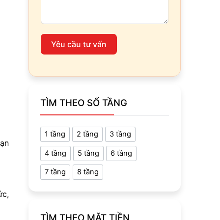
Yêu cầu tư vấn
TÌM THEO SỐ TẦNG
1 tầng
2 tầng
3 tầng
hạn
4 tầng
5 tầng
6 tầng
7 tầng
8 tầng
ức,
TÌM THEO MẶT TIỀN