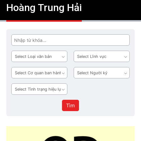
Hoàng Trung Hải
Tìm
Loại
Lĩnh
văn
vực
bản
Cơ
Người
quan
ký
ban
Tình
hành
trạng
hiệu
Tìm
lực