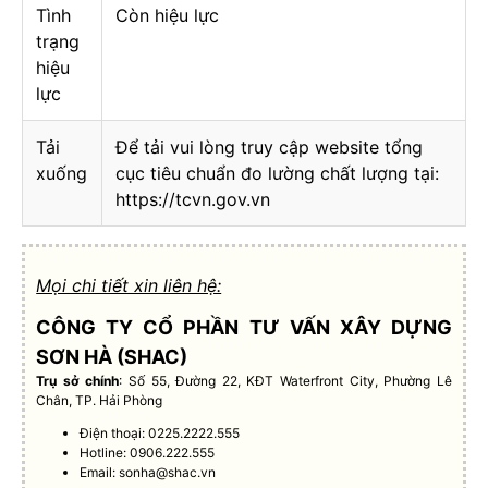
Tình
Còn hiệu lực
trạng
hiệu
lực
Tải
Để tải vui lòng truy cập website tổng
xuống
cục tiêu chuẩn đo lường chất lượng tại:
https://tcvn.gov.vn
Mọi chi tiết xin liên hệ:
CÔNG TY CỔ PHẦN TƯ VẤN XÂY DỰNG
SƠN HÀ (SHAC)
Trụ sở chính
: Số 55, Đường 22, KĐT Waterfront City, Phường Lê
Chân, TP. Hải Phòng
Điện thoại: 0225.2222.555
Hotline: 0906.222.555
Email:
sonha@shac.vn