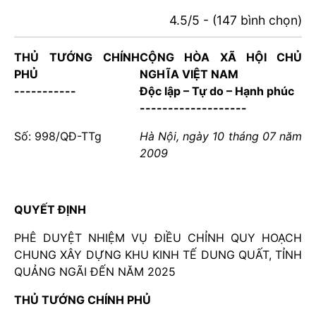
4.5/5 - (147 bình chọn)
THỦ TƯỚNG CHÍNH
CỘNG HÒA XÃ HỘI CHỦ
PHỦ
NGHĨA VIỆT NAM
-----------
Độc lập – Tự do – Hạnh phúc
-------------------
Số: 998/QĐ-TTg
Hà Nội, ngày 10 tháng 07 năm
2009
QUYẾT ĐỊNH
PHÊ DUYỆT NHIỆM VỤ ĐIỀU CHỈNH QUY HOẠCH
CHUNG XÂY DỰNG KHU KINH TẾ DUNG QUẤT, TỈNH
QUẢNG NGÃI ĐẾN NĂM 2025
THỦ TƯỚNG CHÍNH PHỦ