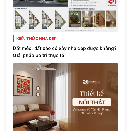
KIẾN THỨC NHÀ ĐẸP
Đất méo, đất xéo có xây nhà đẹp được không?
Giải pháp bố trí thực tế