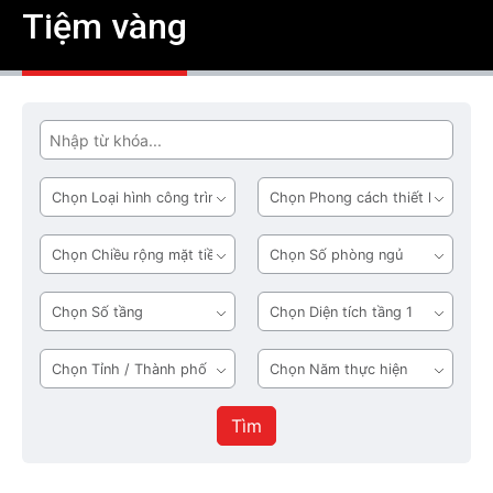
Tiệm vàng
Tìm
Loại
Phong
hình
cách
công
thiết
Chiều
Số
trình
kế
rộng
phòng
mặt
ngủ
Số
Diện
tiền
tầng
tích
tầng
Tỉnh
Năm
1
/
thực
Thành
hiện
Tìm
phố