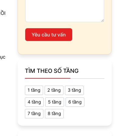
ỒI
Yêu cầu tư vấn
Cục
TÌM THEO SỐ TẦNG
1 tầng
2 tầng
3 tầng
4 tầng
5 tầng
6 tầng
7 tầng
8 tầng