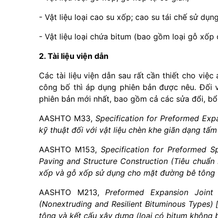
- Vật liệu loại cao su xốp; cao su tái chế sử dụn
- Vật liệu loại ch
ứ
a bitum (bao gồm loại gỗ xốp có 
2. Tài liệu viện dẫn
Các tài liệu viện dẫn sau rất cần thiết cho việc 
công bố th
ì
áp dụng phiên bản được nêu. Đối vớ
phiên bản mới nhất, bao gồm cả các sửa đ
ổ
i, b
AASHTO M33,
Specification for Preformed Expa
kỹ thuật đối với vật liệu chèn khe giãn dạng tấm 
AASHTO M153,
Specification for Preformed S
Paving and Structure Construction (Tiêu chuẩn k
xốp và gỗ xốp sử dụng cho mặt đường bê tông 
AASHTO M213,
Preformed Expansion Joint 
(Nonextruding and Resilient Bituminous Types) 
tông và kết cấu xây dựng (loại có bitum không b