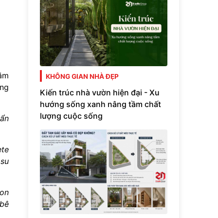
năm
KHÔNG GIAN NHÀ ĐẸP
ng
Kiến trúc nhà vườn hiện đại - Xu
hướng sống xanh nâng tầm chất
lượng cuộc sống
uẩn
ete
 su
ion
 bê