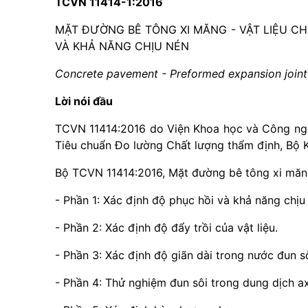
TCVN 11414-1:2016
MẶT ĐƯỜNG BÊ TÔNG XI MĂNG - VẬT LIỆU CH
VÀ KHẢ NĂNG CHỊU NÉN
Concrete pavement - Preformed expansion joint f
Lời nói đầu
TCVN 11414:2016 do Viện Khoa học và Công ngh
Tiêu chuẩn Đo lường Chất lượng thẩm định, Bộ
Bộ TCVN 11414:2016, Mặt đường bê tông xi măn
- Phần 1: Xác định độ phục hồi và khả năng chịu
- Phần 2: Xác định độ đẩy trồi của vật liệu.
- Phần 3: Xác định độ giãn dài trong nước đun sô
- Phần 4: Thử nghiệm đun sôi trong dung dịch a