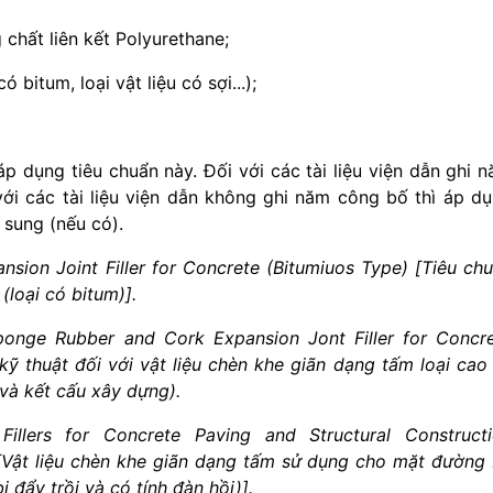
g chất liên kết Polyurethane;
bitum, loại vật liệu có sợi...);
áp dụng tiêu chuẩn này. Đối với các tài liệu viện
dẫn ghi 
i các tài liệu viện dẫn không ghi năm
công bố th
ì
áp dụ
ổ sung (nếu có).
nsion Joint Filler for Concrete (Bitumiuos Type)
[Tiêu ch
(loại có bitum)].
ponge Rubber and Cork Expansion Jont Filler for
Concr
ỹ thuật đối với vật liệu chèn khe giãn
dạng tấm loại cao
và kết cấu xây dựng).
Fillers for Concrete Paving and Structural
Construct
[Vật liệu chèn khe giãn dạng tấm sử
dụng cho mặt đường
ị đẩy trồi và có tính đàn
hồi)].