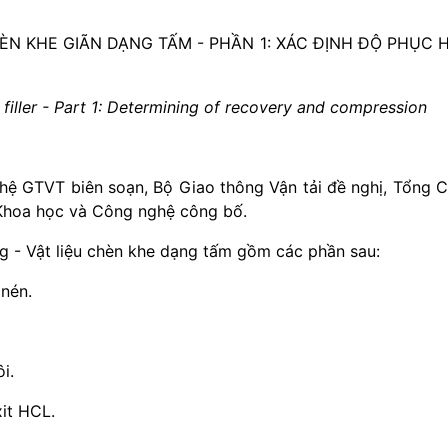
ÈN KHE GIÃN DẠNG TẤM - PHẦN 1: XÁC ĐỊNH ĐỘ PHỤC H
iller -
Part 1: Determining of recovery and compression
ệ GTVT biên soạn, Bộ Giao thông Vận tải
đề nghị, Tổng 
 Khoa học và Công nghệ
công bố.
g - Vật liệu chèn khe dạng tấm gồm các
phần sau:
 nén.
i.
xit HCL.