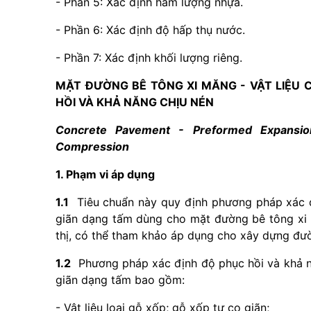
- Phần 5: Xác định hàm lượng nhựa.
- Phần 6: Xác định độ hấp thụ nước.
- Phần 7: Xác định khối lượng riêng.
MẶT ĐƯỜNG BÊ TÔNG XI MĂNG - VẬT LIỆU 
HỒI VÀ KHẢ NĂNG CHỊU NÉN
Concrete Pavement - Preformed Expansion
Compression
1. Phạm vi áp dụng
1.1
Tiêu chuẩn này quy định phương pháp xác đ
giãn dạng tấm dùng cho mặt đường bê tông xi
thị, có thể tham khảo áp dụng cho xây dựng đư
1.2
Phương pháp xác định độ phục hồi và khả nă
giãn dạng tấm bao gồm:
- Vật liệu loại gỗ xốp; gỗ xốp tự co giãn;