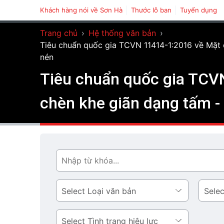
Khách hàng nói về Sơn Hà
Thước lỗ ban
Tuyển dụng
Trang chủ
›
Hệ thống văn bản
›
Tiêu chuẩn quốc gia TCVN 11414-1:2016 về Mặt đ
nén
Tiêu chuẩn quốc gia TCVN
chèn khe giãn dạng tấm -
Tìm
Loại
Lĩnh
văn
vực
bản
Tình