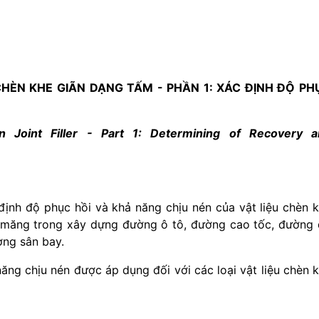
CHÈN KHE GIÃN DẠNG TẤM - PHẦN 1: XÁC ĐỊNH ĐỘ PH
 Joint Filler -
Part 1: Determining of Recovery a
ịnh độ phục hồi và khả năng chịu nén của vật liệu chèn 
 măng trong xây dựng đường ô tô, đường cao t
ố
c, đường
ờng sân bay.
ng chịu nén được áp dụng đối với các loại vật
liệu chèn 