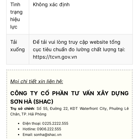
Tình
Không xác định
trạng
hiệu
lực
Tải
Để tải vui lòng truy cập website tổng
xuống
cục tiêu chuẩn đo lường chất lượng tại:
https://tcvn.gov.vn
Mọi chi tiết xin liên hệ:
CÔNG TY CỔ PHẦN TƯ VẤN XÂY DỰNG
SƠN HÀ (SHAC)
Trụ sở chính
: Số 55, Đường 22, KĐT Waterfront City, Phường Lê
Chân, TP. Hải Phòng
Điện thoại: 0225.2222.555
Hotline: 0906.222.555
Email:
sonha@shac.vn