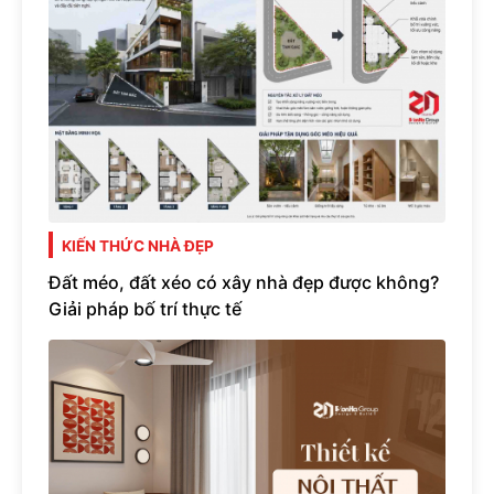
KIẾN THỨC NHÀ ĐẸP
Đất méo, đất xéo có xây nhà đẹp được không?
Giải pháp bố trí thực tế