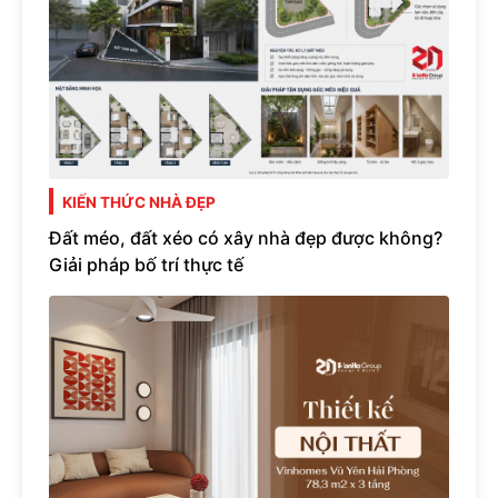
KIẾN THỨC NHÀ ĐẸP
Đất méo, đất xéo có xây nhà đẹp được không?
Giải pháp bố trí thực tế