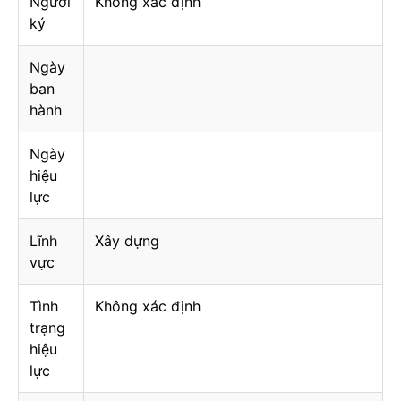
Người
Không xác định
ký
Ngày
ban
hành
Ngày
hiệu
lực
Lĩnh
Xây dựng
vực
Tình
Không xác định
trạng
hiệu
lực