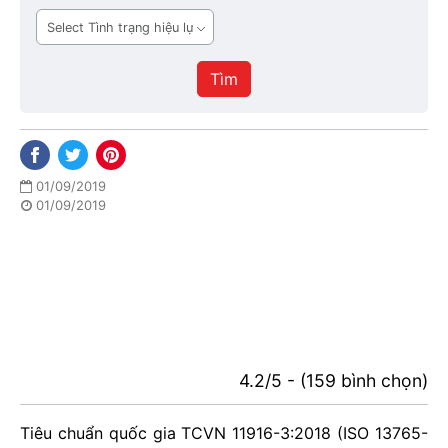
ban
Tình
hành
trạng
hiệu
Tìm
lực
01/09/2019
01/09/2019
4.2/5 - (159 bình chọn)
Tiêu chuẩn quốc gia TCVN 11916-3:2018 (ISO 13765-