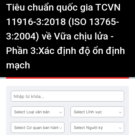
Tiêu chuẩn quốc gia TCVN
11916-3:2018 (ISO 13765-
3:2004) về Vữa chịu lửa -
Phần 3:Xác định độ ổn định
mạch
Tìm
Loại
Lĩnh
văn
vực
bản
Cơ
Người
quan
ký