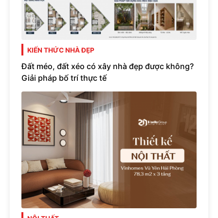
KIẾN THỨC NHÀ ĐẸP
Đất méo, đất xéo có xây nhà đẹp được không?
Giải pháp bố trí thực tế