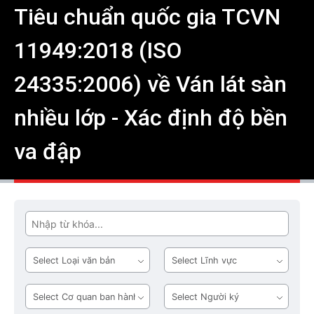
Tiêu chuẩn quốc gia TCVN
11949:2018 (ISO
24335:2006) về Ván lát sàn
nhiều lớp - Xác định độ bền
va đập
Tìm
Loại
Lĩnh
văn
vực
bản
Cơ
Người
quan
ký