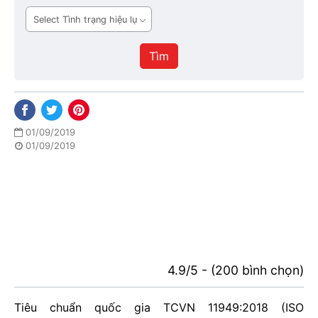
ban
Tình
hành
trạng
hiệu
Tìm
lực
01/09/2019
01/09/2019
4.9/5 - (200 bình chọn)
Tiêu chuẩn quốc gia TCVN 11949:2018 (ISO