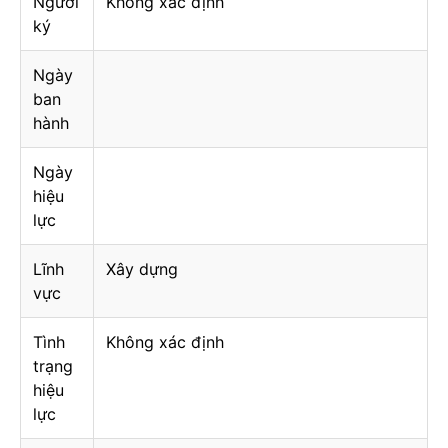
Người
Không xác định
ký
Ngày
ban
hành
Ngày
hiệu
lực
Lĩnh
Xây dựng
vực
Tình
Không xác định
trạng
hiệu
lực