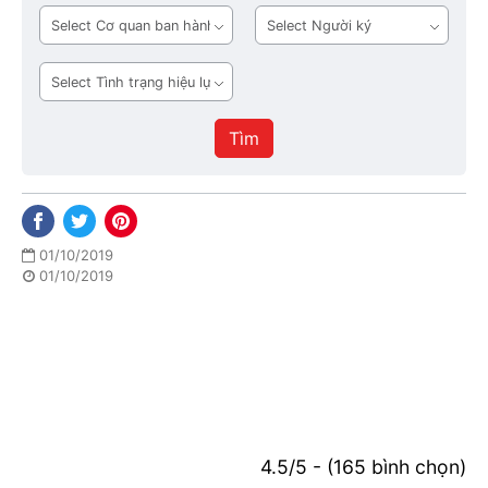
bản
Cơ
Người
quan
ký
ban
Tình
hành
trạng
hiệu
Tìm
lực
01/10/2019
01/10/2019
4.5/5 - (165 bình chọn)