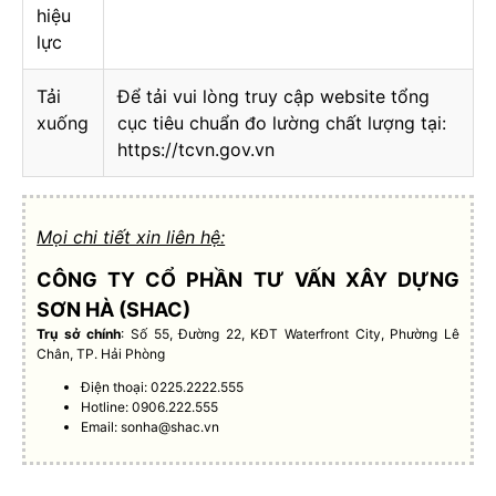
hiệu
lực
Tải
Để tải vui lòng truy cập website tổng
xuống
cục tiêu chuẩn đo lường chất lượng tại:
https://tcvn.gov.vn
Mọi chi tiết xin liên hệ:
CÔNG TY CỔ PHẦN TƯ VẤN XÂY DỰNG
SƠN HÀ (SHAC)
Trụ sở chính
: Số 55, Đường 22, KĐT Waterfront City, Phường Lê
Chân, TP. Hải Phòng
Điện thoại: 0225.2222.555
Hotline: 0906.222.555
Email:
sonha@shac.vn