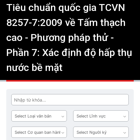
Tiêu chuẩn quốc gia TCVN
8257-7:2009 về Tấm thạch
cao - Phương pháp thử -
Phần 7: Xác định độ hấp thụ
nước bề mặt
Tìm
Loại
Lĩnh
văn
vực
bản
Cơ
Người
quan
ký