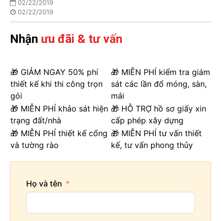
02/22/2019
02/22/2019
Nhận
ưu đãi & tư vấn
🎁 GIẢM NGAY 50% phí
🎁 MIỄN PHÍ kiểm tra giám
thiết kế khi thi công trọn
sát các lần đổ móng, sàn,
gói
mái
🎁 MIỄN PHÍ khảo sát hiện
🎁 HỖ TRỢ hồ sơ giấy xin
trạng đất/nhà
cấp phép xây dựng
🎁 MIỄN PHÍ thiết kế cổng
🎁 MIỄN PHÍ tư vấn thiết
và tường rào
kế, tư vấn phong thủy
Họ và tên