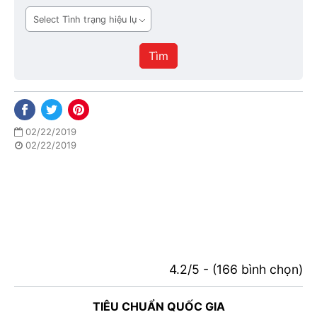
ban
Tình
hành
trạng
hiệu
Tìm
lực
02/22/2019
02/22/2019
4.2/5 - (166 bình chọn)
TIÊU CHUẨN QUỐC GIA