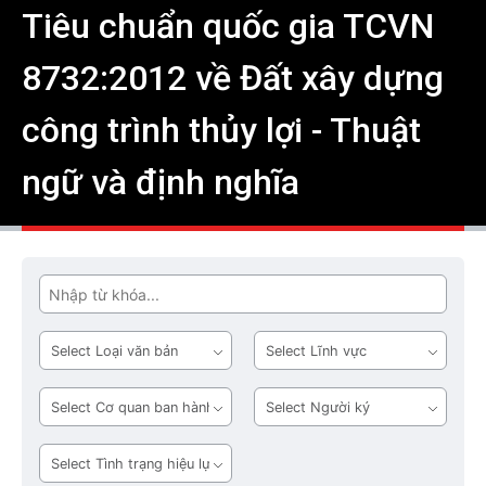
Tiêu chuẩn quốc gia TCVN
8732:2012 về Đất xây dựng
công trình thủy lợi - Thuật
ngữ và định nghĩa
Tìm
Loại
Lĩnh
văn
vực
bản
Cơ
Người
quan
ký
ban
Tình
hành
trạng