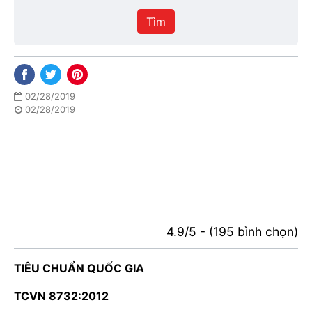
hiệu
Tìm
lực
02/28/2019
02/28/2019
4.9/5 - (195 bình chọn)
TIÊU CHUẨN QUỐC GIA
TCVN 8732:2012