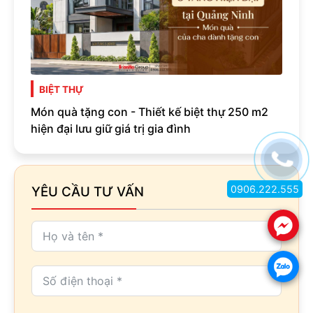
BIỆT THỰ
Món quà tặng con - Thiết kế biệt thự 250 m2
hiện đại lưu giữ giá trị gia đình
0906.222.555
YÊU CẦU TƯ VẤN
.
.