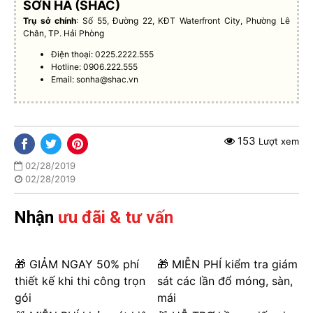
SƠN HÀ (SHAC)
Trụ sở chính
: Số 55, Đường 22, KĐT Waterfront City, Phường Lê
Chân, TP. Hải Phòng
Điện thoại: 0225.2222.555
Hotline: 0906.222.555
Email:
sonha@shac.vn
153
Lượt xem
02/28/2019
02/28/2019
Nhận
ưu đãi & tư vấn
🎁 GIẢM NGAY 50% phí
🎁 MIỄN PHÍ kiểm tra giám
thiết kế khi thi công trọn
sát các lần đổ móng, sàn,
gói
mái