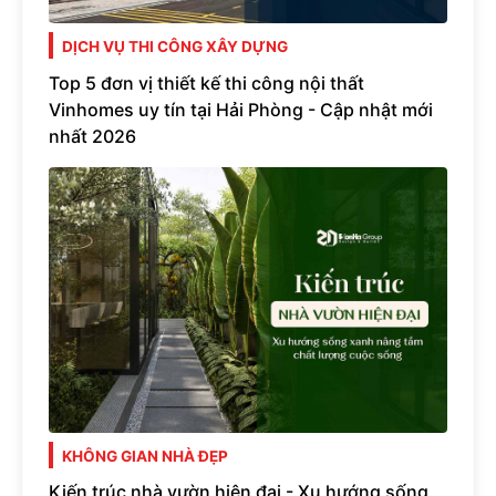
DỊCH VỤ THI CÔNG XÂY DỰNG
Top 5 đơn vị thiết kế thi công nội thất
Vinhomes uy tín tại Hải Phòng - Cập nhật mới
nhất 2026
KHÔNG GIAN NHÀ ĐẸP
Kiến trúc nhà vườn hiện đại - Xu hướng sống