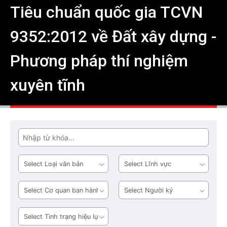
Tiêu chuẩn quốc gia TCVN
9352:2012 về Đất xây dựng -
Phương pháp thí nghiệm
xuyên tĩnh
Tìm
Loại
Lĩnh
văn
vực
bản
Cơ
Người
quan
ký
ban
Tình
hành
trạng