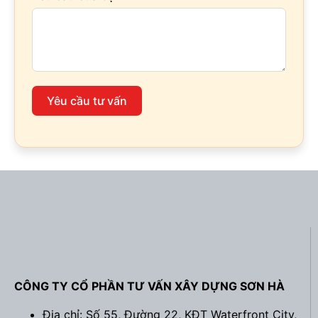
Yêu cầu tư vấn
CÔNG TY CỔ PHẦN TƯ VẤN XÂY DỰNG SƠN HÀ
Địa chỉ: Số 55, Đường 22, KĐT Waterfront City,