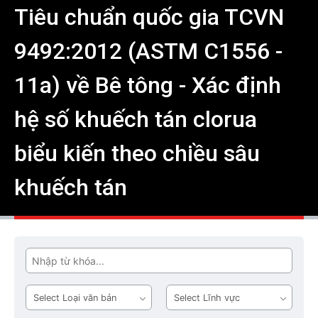
Tiêu chuẩn quốc gia TCVN
9492:2012 (ASTM C1556 -
11a) về Bê tông - Xác định
hệ số khuếch tán clorua
biểu kiến theo chiều sâu
khuếch tán
Tìm
Loại
Lĩnh
văn
vực