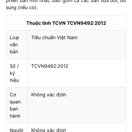
phiên bản mới nhất, bao gồm cả các bản sửa đổi, bổ
sung (nếu có).
Thuộc tính TCVN TCVN9492:2012
Loại
Tiêu chuẩn Việt Nam
văn
bản
Số /
TCVN9492:2012
ký
hiệu
Cơ
Không xác định
quan
ban
hành
Người
Không xác định