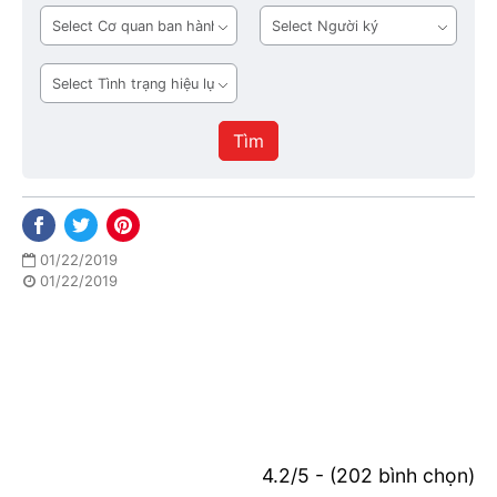
bản
Cơ
Người
quan
ký
ban
Tình
hành
trạng
hiệu
Tìm
lực
01/22/2019
01/22/2019
4.2/5 - (202 bình chọn)