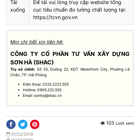
Tải
Để tải vui lòng truy cập website tổng
xuống
cục tiêu chuẩn đo lường chất lượng tại:
https://tcvn.gov.vn
Mọi chi tiết xin liên hệ:
CÔNG TY CỔ PHẦN TƯ VẤN XÂY DỰNG
SƠN HÀ (SHAC)
Trụ sở chính
: Số 55, Đường 22, KĐT Waterfront City, Phường Lê
Chân, TP. Hải Phòng
Điện thoại: 0225.2222.555
Hotline: 0906.222.555
Email:
sonha@shac.vn
103
Lượt xem
01/22/2019
01/22/2019