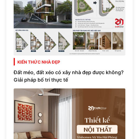
KIẾN THỨC NHÀ ĐẸP
Đất méo, đất xéo có xây nhà đẹp được không?
Giải pháp bố trí thực tế