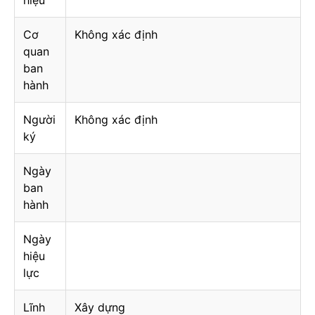
hiệu
Cơ
Không xác định
quan
ban
hành
Người
Không xác định
ký
Ngày
ban
hành
Ngày
hiệu
lực
Lĩnh
Xây dựng