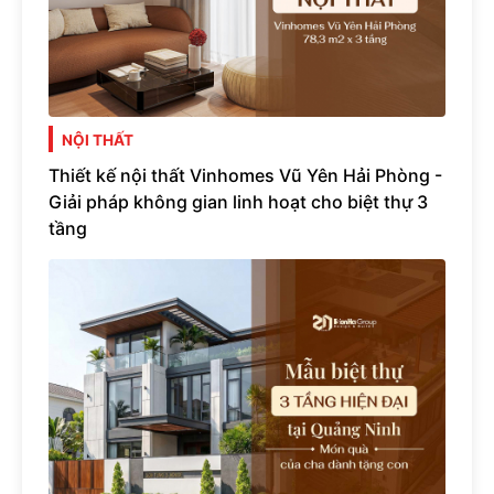
NỘI THẤT
Thiết kế nội thất Vinhomes Vũ Yên Hải Phòng -
Giải pháp không gian linh hoạt cho biệt thự 3
tầng