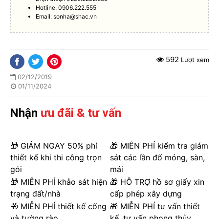
Hotline: 0906.222.555
Email:
sonha@shac.vn
592
Lượt xem
02/12/2019
01/11/2024
Nhận
ưu đãi & tư vấn
🎁 GIẢM NGAY 50% phí
🎁 MIỄN PHÍ kiểm tra giám
thiết kế khi thi công trọn
sát các lần đổ móng, sàn,
gói
mái
🎁 MIỄN PHÍ khảo sát hiện
🎁 HỖ TRỢ hồ sơ giấy xin
trạng đất/nhà
cấp phép xây dựng
🎁 MIỄN PHÍ thiết kế cổng
🎁 MIỄN PHÍ tư vấn thiết
và tường rào
kế, tư vấn phong thủy