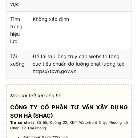
vực
Tình
Không xác định
trạng
hiệu
lực
Tải
Để tải vui lòng truy cập website tổng
xuống
cục tiêu chuẩn đo lường chất lượng tại:
https://tcvn.gov.vn
Mọi chi tiết xin liên hệ:
CÔNG TY CỔ PHẦN TƯ VẤN XÂY DỰNG
SƠN HÀ (SHAC)
Trụ sở chính
: Số 55, Đường 22, KĐT Waterfront City, Phường Lê
Chân, TP. Hải Phòng
Điện thoại: 0225.2222.555