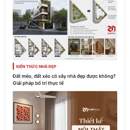
KIẾN THỨC NHÀ ĐẸP
Đất méo, đất xéo có xây nhà đẹp được không?
Giải pháp bố trí thực tế