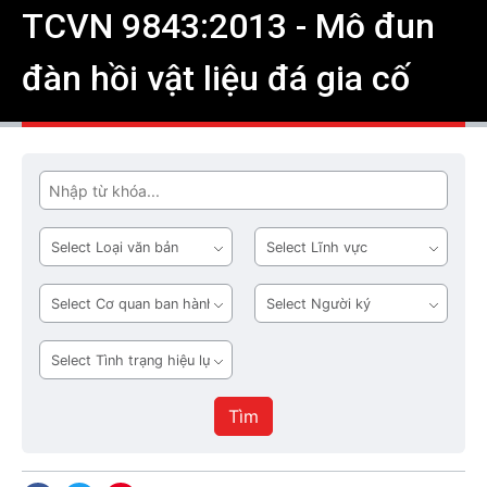
TCVN 9843:2013 - Mô đun
đàn hồi vật liệu đá gia cố
Tìm
Loại
Lĩnh
văn
vực
bản
Cơ
Người
quan
ký
ban
Tình
hành
trạng
hiệu
Tìm
lực