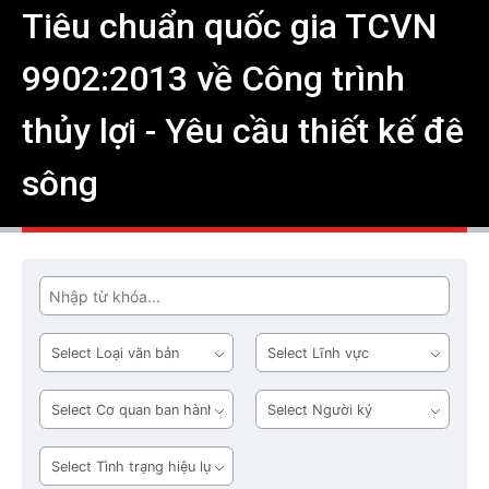
Tiêu chuẩn quốc gia TCVN
9902:2013 về Công trình
thủy lợi - Yêu cầu thiết kế đê
sông
Tìm
Loại
Lĩnh
văn
vực
bản
Cơ
Người
quan
ký
ban
Tình
hành
trạng