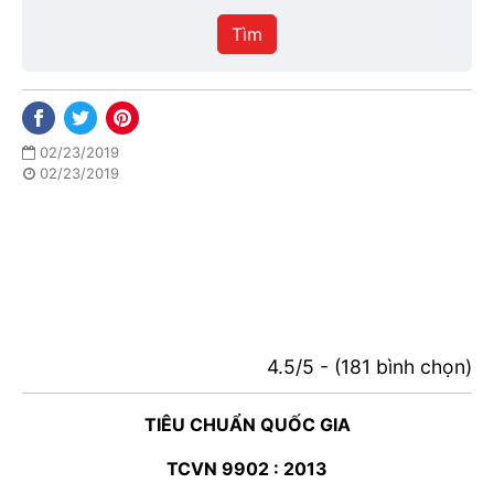
hiệu
Tìm
lực
02/23/2019
02/23/2019
4.5/5 - (181 bình chọn)
TIÊU CHUẨN QUỐC GIA
TCVN 9902 : 2013