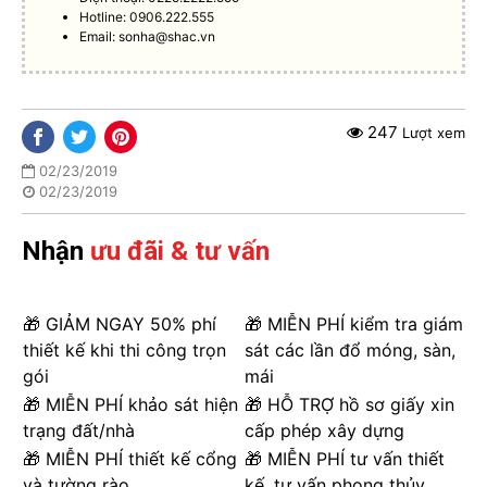
Hotline: 0906.222.555
Email:
sonha@shac.vn
247
Lượt xem
02/23/2019
02/23/2019
Nhận
ưu đãi & tư vấn
🎁 GIẢM NGAY 50% phí
🎁 MIỄN PHÍ kiểm tra giám
thiết kế khi thi công trọn
sát các lần đổ móng, sàn,
gói
mái
🎁 MIỄN PHÍ khảo sát hiện
🎁 HỖ TRỢ hồ sơ giấy xin
trạng đất/nhà
cấp phép xây dựng
🎁 MIỄN PHÍ thiết kế cổng
🎁 MIỄN PHÍ tư vấn thiết
và tường rào
kế, tư vấn phong thủy