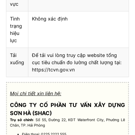
vực
Tình
Không xác định
trạng
hiệu
lực
Tải
Để tải vui lòng truy cập website tổng
xuống
cục tiêu chuẩn đo lường chất lượng tại:
https://tcvn.gov.vn
Mọi chi tiết xin liên hệ:
CÔNG TY CỔ PHẦN TƯ VẤN XÂY DỰNG
SƠN HÀ (SHAC)
Trụ sở chính
: Số 55, Đường 22, KĐT Waterfront City, Phường Lê
Chân, TP. Hải Phòng
Điện thoại: 0225.2222.555