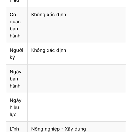
hiệu
Cơ
Không xác định
quan
ban
hành
Người
Không xác định
ký
Ngày
ban
hành
Ngày
hiệu
lực
Lĩnh
Nông nghiệp - Xây dựng