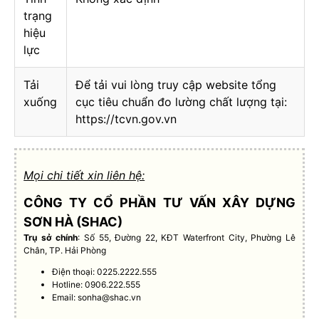
trạng
hiệu
lực
Tải
Để tải vui lòng truy cập website tổng
xuống
cục tiêu chuẩn đo lường chất lượng tại:
https://tcvn.gov.vn
Mọi chi tiết xin liên hệ:
CÔNG TY CỔ PHẦN TƯ VẤN XÂY DỰNG
SƠN HÀ (SHAC)
Trụ sở chính
: Số 55, Đường 22, KĐT Waterfront City, Phường Lê
Chân, TP. Hải Phòng
Điện thoại: 0225.2222.555
Hotline: 0906.222.555
Email:
sonha@shac.vn