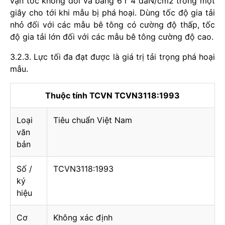
vận tốc không đổi và bằng 6 r 4 daN/cm2 trong một
giây cho tới khi mẫu bị phá hoại. Dùng tốc độ gia tải
nhỏ đối với các mẫu bê tông có cường độ thấp, tốc
độ gia tải lớn đối với các mẫu bê tông cường độ cao.
3.2.3. Lực tối đa đạt được là giá trị tải trọng phá hoại
mẫu.
Thuộc tính TCVN TCVN3118:1993
Loại
Tiêu chuẩn Việt Nam
văn
bản
Số /
TCVN3118:1993
ký
hiệu
Cơ
Không xác định