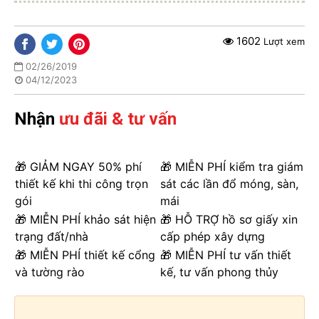
1602
Lượt xem
02/26/2019
04/12/2023
Nhận
ưu đãi & tư vấn
🎁 GIẢM NGAY 50% phí
🎁 MIỄN PHÍ kiểm tra giám
thiết kế khi thi công trọn
sát các lần đổ móng, sàn,
gói
mái
🎁 MIỄN PHÍ khảo sát hiện
🎁 HỖ TRỢ hồ sơ giấy xin
trạng đất/nhà
cấp phép xây dựng
🎁 MIỄN PHÍ thiết kế cổng
🎁 MIỄN PHÍ tư vấn thiết
và tường rào
kế, tư vấn phong thủy