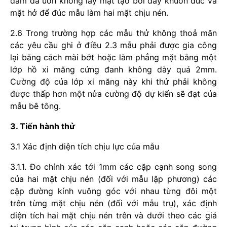
dầm đã uốn không lấy mặt tạo bởi đáy khuôn đúc và
mặt hở để đúc mẫu làm hai mặt chịu nén.
2.6 Trong trường hợp các mẫu thử không thoả mãn
các yêu cầu ghi ở điều 2.3 mẫu phải được gia công
lại bằng cách mài bớt hoặc làm phẳng mặt bằng một
lớp hồ xi măng cứng đanh không dày quá 2mm.
Cường độ của lớp xi măng này khi thử phải không
được thấp hơn một nửa cường độ dự kiến sẽ đạt của
mẫu bê tông.
3. Tiến hành thử
3.1 Xác định diện tích chịu lực của mẫu
3.1.1. Đo chính xác tới 1mm các cặp cạnh song song
của hai mặt chịu nén (đối với mẫu lập phương) các
cặp đường kính vuông góc với nhau từng đôi một
trên từng mặt chịu nén (đối với mẫu trụ), xác định
diện tích hai mặt chịu nén trên và dưới theo các giá