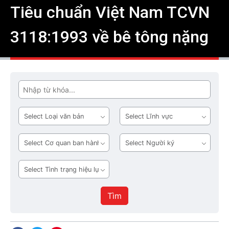
Tiêu chuẩn Việt Nam TCVN
3118:1993 về bê tông nặng
Tìm
Loại
Lĩnh
văn
vực
bản
Cơ
Người
quan
ký
ban
Tình
hành
trạng
hiệu
Tìm
lực