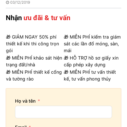
03/12/2019
Nhận
ưu đãi & tư vấn
🎁 GIẢM NGAY 50% phí
🎁 MIỄN PHÍ kiểm tra giám
thiết kế khi thi công trọn
sát các lần đổ móng, sàn,
gói
mái
🎁 MIỄN PHÍ khảo sát hiện
🎁 HỖ TRỢ hồ sơ giấy xin
trạng đất/nhà
cấp phép xây dựng
🎁 MIỄN PHÍ thiết kế cổng
🎁 MIỄN PHÍ tư vấn thiết
và tường rào
kế, tư vấn phong thủy
Họ và tên