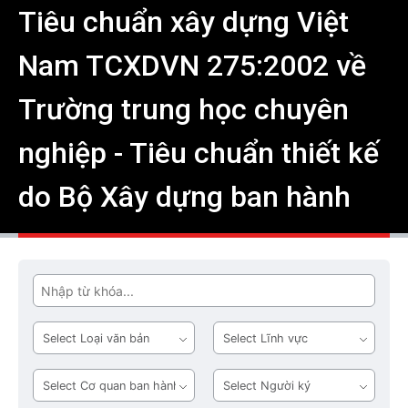
Tiêu chuẩn xây dựng Việt
Nam TCXDVN 275:2002 về
Trường trung học chuyên
nghiệp - Tiêu chuẩn thiết kế
do Bộ Xây dựng ban hành
Tìm
Loại
Lĩnh
văn
vực
bản
Cơ
Người
quan
ký