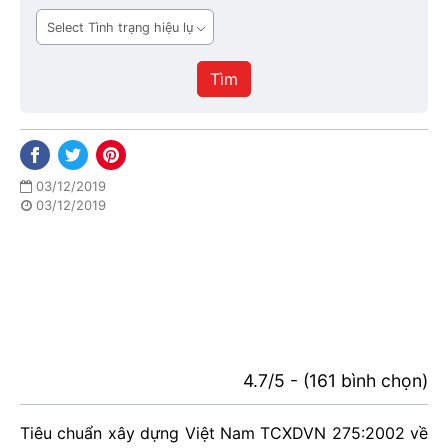
ban
Tình
hành
trạng
hiệu
Tìm
lực
03/12/2019
03/12/2019
4.7/5 - (161 bình chọn)
Tiêu chuẩn xây dựng Việt Nam TCXDVN 275:2002 về