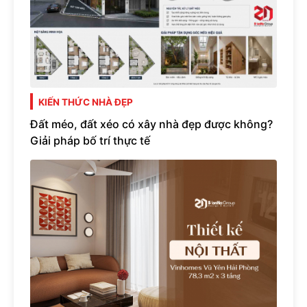
KIẾN THỨC NHÀ ĐẸP
Đất méo, đất xéo có xây nhà đẹp được không?
Giải pháp bố trí thực tế