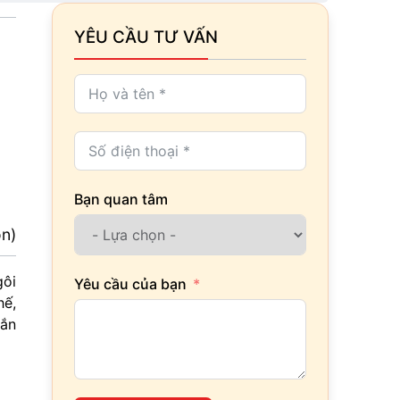
YÊU CẦU TƯ VẤN
Bạn quan tâm
ọn)
gôi
Yêu cầu của bạn
hế,
gắn