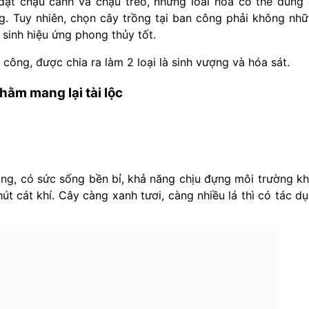
đặt chậu cảnh và chậu treo, những loài hoa có thể dùng
ng. Tuy nhiên, chọn cây trồng tại ban công phải không nh
sinh hiệu ứng phong thủy tốt.
 công, được chia ra làm 2 loại là sinh vượng và hóa sát.
hằm mang lại tài lộc
ắng, có sức sống bền bỉ, khả năng chịu đựng môi trường k
hút cát khí. Cây càng xanh tươi, càng nhiều lá thì có tác d