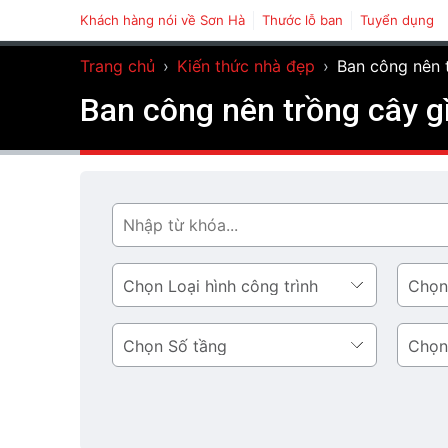
Khách hàng nói về Sơn Hà
Thước lỗ ban
Tuyển dụng
Trang chủ
›
Kiến thức nhà đẹp
›
Ban công nên 
Ban công nên trồng cây g
Tìm
Loại
Phong
hình
cách
công
thiết
Số
Diện
trình
kế
tầng
tích
tầng
1