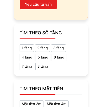
Yêu cầu tư vấn
TÌM THEO SỐ TẦNG
1 tầng
2 tầng
3 tầng
4 tầng
5 tầng
6 tầng
7 tầng
8 tầng
TÌM THEO MẶT TIỀN
Mặt tiền 3m
Mặt tiền 4m