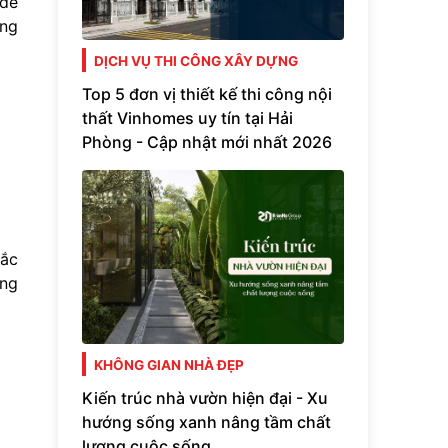
 để
ững
DỊCH VỤ THI CÔNG XÂY DỰNG
Top 5 đơn vị thiết kế thi công nội
thất Vinhomes uy tín tại Hải
Phòng - Cập nhật mới nhất 2026
hắc
ụng
KHÔNG GIAN NHÀ ĐẸP
Kiến trúc nhà vườn hiện đại - Xu
hướng sống xanh nâng tầm chất
lượng cuộc sống