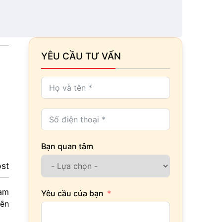
hiện
YÊU CẦU TƯ VẤN
Bạn quan tâm
ost
ham
Yêu cầu của bạn
yên