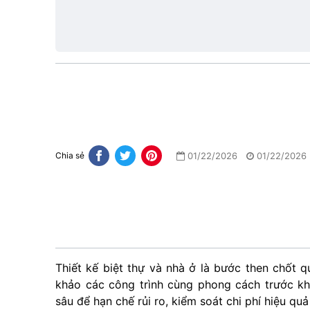
tầng
1
01/22/2026
01/22/2026
Chia sẻ
Thiết kế biệt thự và nhà ở là bước then chốt q
khảo các công trình cùng phong cách trước kh
sâu để hạn chế rủi ro, kiểm soát chi phí hiệu qu