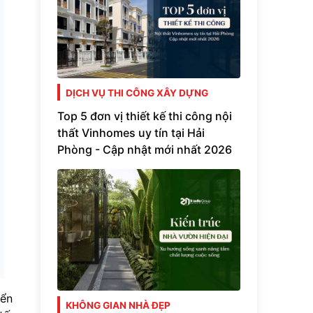
DỊCH VỤ THI CÔNG XÂY DỰNG
Top 5 đơn vị thiết kế thi công nội
thất Vinhomes uy tín tại Hải
Phòng - Cập nhật mới nhất 2026
yển
KHÔNG GIAN NHÀ ĐẸP