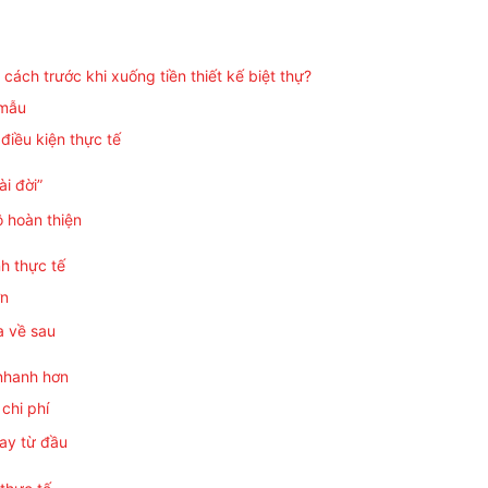
ách trước khi xuống tiền thiết kế biệt thự?
 mẫu
 điều kiện thực tế
i đời”
ộ hoàn thiện
h thực tế
ơn
a về sau
 nhanh hơn
 chi phí
gay từ đầu