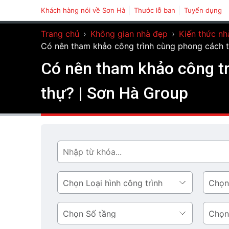
Khách hàng nói về Sơn Hà
Thước lỗ ban
Tuyển dụng
Trang chủ
›
Không gian nhà đẹp
›
Kiến thức nh
Có nên tham khảo công trình cùng phong cách trư
Có nên tham khảo công trì
thự? | Sơn Hà Group
Tìm
Loại
Phong
hình
cách
công
thiết
Số
Diện
trình
kế
tầng
tích