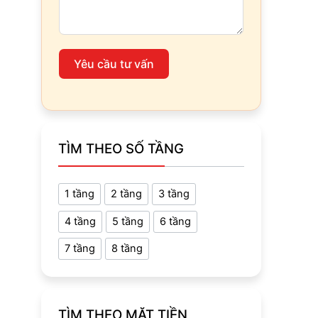
Yêu cầu tư vấn
TÌM THEO SỐ TẦNG
1 tầng
2 tầng
3 tầng
4 tầng
5 tầng
6 tầng
7 tầng
8 tầng
TÌM THEO MẶT TIỀN