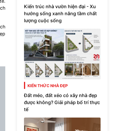
tế.
Kiến trúc nhà vườn hiện đại - Xu
ách
hướng sống xanh nâng tầm chất
lượng cuộc sống
ệch
hẹp
KIẾN THỨC NHÀ ĐẸP
Đất méo, đất xéo có xây nhà đẹp
được không? Giải pháp bố trí thực
tế