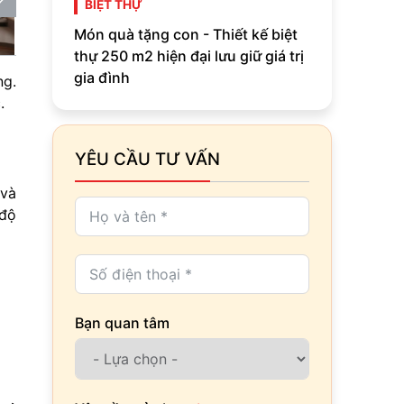
BIỆT THỰ
Món quà tặng con - Thiết kế biệt
thự 250 m2 hiện đại lưu giữ giá trị
gia đình
ng.
.
YÊU CẦU TƯ VẤN
 và
 độ
Bạn quan tâm