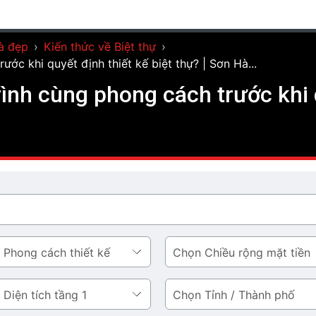
à đẹp
›
Kiến thức về Biệt thự
›
ớc khi quyết định thiết kế biệt thự? | Sơn Hà...
nh cùng phong cách trước khi q
Chiều
rộng
mặt
Tỉnh
tiền
/