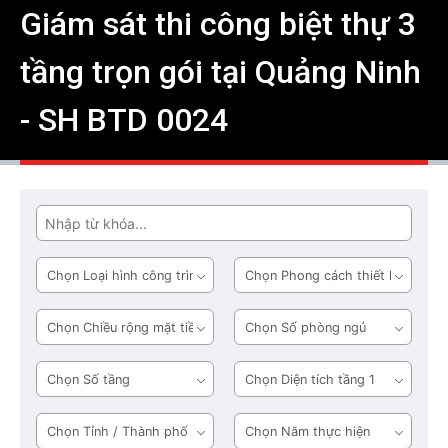
Giám sát thi công biệt thự 3
tầng trọn gói tại Quảng Ninh
- SH BTD 0024
Tìm
Loại
Phong
hình
cách
công
thiết
Chiều
Số
trình
kế
rộng
phòng
mặt
ngủ
Số
Diện
tiền
tầng
tích
tầng
Tỉnh
Năm
1