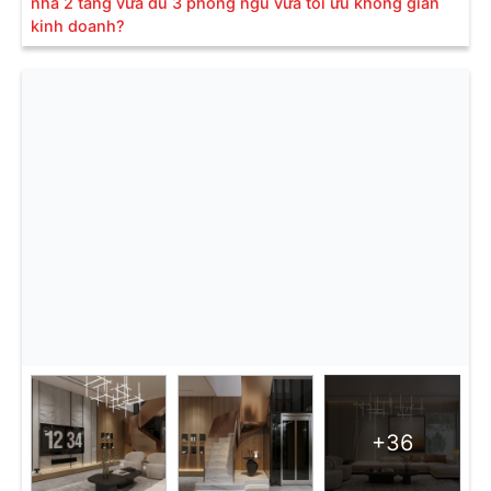
nhà 2 tầng vừa đủ 3 phòng ngủ vừa tối ưu không gian
kinh doanh?
+36