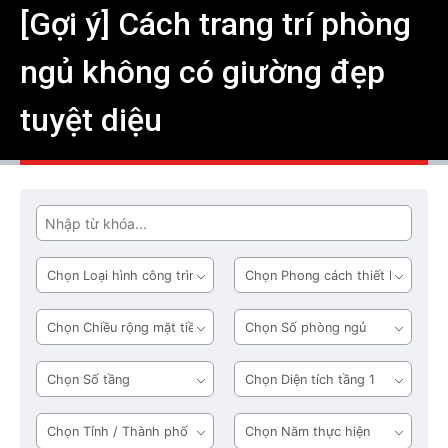
[Gợi ý] Cách trang trí phòng
ngủ không có giường đẹp
tuyệt diệu
Tìm
Loại
Phong
hình
cách
công
thiết
Chiều
Số
trình
kế
rộng
phòng
mặt
ngủ
Số
Diện
tiền
tầng
tích
tầng
Tỉnh
Năm
1