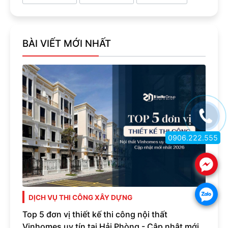
BÀI VIẾT MỚI NHẤT
0906.222.555
.
.
DỊCH VỤ THI CÔNG XÂY DỰNG
Top 5 đơn vị thiết kế thi công nội thất
Vinhomes uy tín tại Hải Phòng - Cập nhật mới